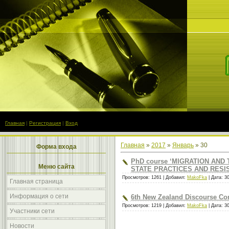
Главная
|
Регистрация
|
Вход
Главная
»
2017
»
Январь
»
30
Форма входа
PhD course ‘MIGRATION AND 
Меню сайта
STATE PRACTICES AND RESIST
Просмотров: 1261 | Добавил:
MakoFka
| Дата:
3
Главная страница
Информация о сети
6th New Zealand Discourse Co
Просмотров: 1219 | Добавил:
MakoFka
| Дата:
3
Участники сети
Новости