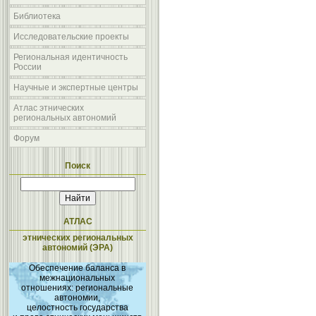
Библиотека
Исследовательские проекты
Региональная идентичность
России
Научные и экспертные центры
Атлас этнических
региональных автономий
Форум
Поиск
АТЛАС
этнических региональных
автономий (ЭРА)
Обеспечение баланса в
межнациональных
отношениях: региональные
автономии,
целостность государства