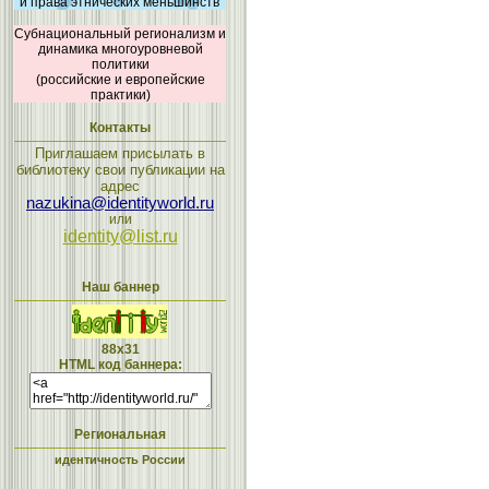
и права этнических меньшинств
Субнациональный регионализм и
динамика многоуровневой
политики
(российские и европейские
практики)
Контакты
Приглашаем присылать в
библиотеку свои публикации на
адрес
nazukina@identityworld.ru
или
identity@list.ru
Наш баннер
88x31
HTML код баннера:
Региональная
идентичность России