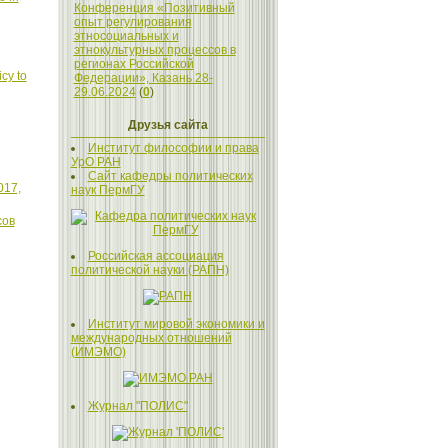
Конференция «Позитивный
опыт регулирования
этносоциальных и
этнокультурных процессов в
регионах Российской
cy to
Федерации», Казань 28-
29.06.2024
(
0
)
Друзья сайта
Институт философии и права
УрО РАН
Сайт кафедры политических
017,
наук ПермГУ
сов
Российская ассоциация
политической науки (РАПН)
Институт мировой экономики и
международных отношений
(ИМЭМО)
Журнал "ПОЛИС"