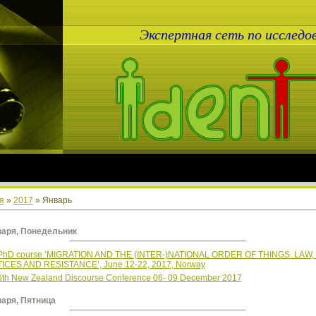
Экспертная сеть по исслед
я
»
2017
»
Январь
варя, Понедельник
PhD course ‘MIGRATION AND THE (INTER-)NATIONAL ORDER OF THINGS. LAW,
ICES AND RESISTANCE’, June 12-22, 2017, Norway
6th New Zealand Discourse Conference 06- 09 December 2017
варя, Пятница