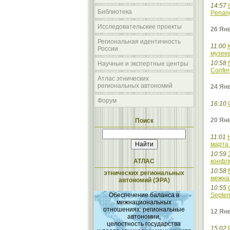
14:57
Библиотека
Penang
Исследовательские проекты
26 Янв
Региональная идентичность
11:00
России
музеев
10:58
Научные и экспертные центры
Confer
Атлас этнических
региональных автономий
24 Ян
Форум
16:10
20 Ян
Поиск
11:01
марта 
10:59
АТЛАС
конфл
10:58
этнических региональных
межна
автономий (ЭРА)
10:55
Обеспечение баланса в
Septem
межнациональных
отношениях: региональные
12 Янв
автономии,
целостность государства
15:02