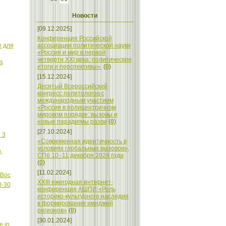
Новости
[09.12.2025]
Конференция Российской
е для
ассоциации политической науки
«Россия и мир в первой
четверти XXI века: политические
s
итоги и перспективы».
(
0
)
[15.12.2024]
Десятый Всероссийский
конгресс политологов с
международным участием
«Россия в полицентричном
мировом порядке: вызовы и
новые парадигмы разви
(
0
)
[27.10.2024]
 3
«Современная идентичность в
условиях глобальных вызовов»,
,
СПб 10 -11 декабря 2024 года
(
0
)
[11.02.2024]
 Вос
XXIII ежегодная интернет-
8-30
конференция АШПИ «Роль
историко-культурного наследия
в формировании имиджей
регионов»
(
0
)
[30.01.2024]
e in