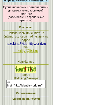
и права этнических меньшинств
Субнациональный регионализм и
динамика многоуровневой
политики
(российские и европейские
практики)
Контакты
Приглашаем присылать в
библиотеку свои публикации на
адрес
nazukina@identityworld.ru
или
identity@list.ru
Наш баннер
88x31
HTML код баннера:
Региональная
идентичность России