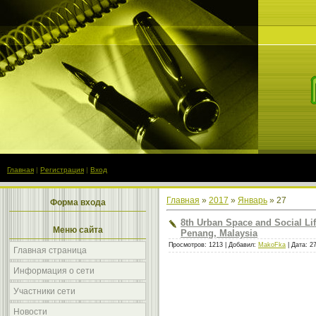
Главная
|
Регистрация
|
Вход
Главная
»
2017
»
Январь
»
27
Форма входа
8th Urban Space and Social Li
Меню сайта
Penang, Malaysia
Просмотров: 1213 | Добавил:
MakoFka
| Дата:
2
Главная страница
Информация о сети
Участники сети
Новости