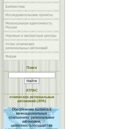
Библиотека
Исследовательские проекты
Региональная идентичность
России
Научные и экспертные центры
Атлас этнических
региональных автономий
Форум
Поиск
АТЛАС
этнических региональных
автономий (ЭРА)
Обеспечение баланса в
межнациональных
отношениях: региональные
автономии,
целостность государства