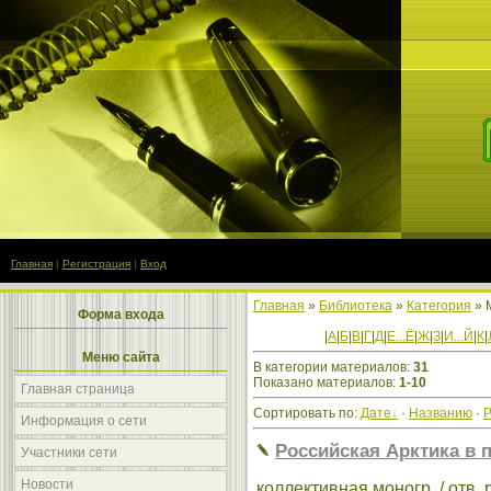
Главная
|
Регистрация
|
Вход
Главная
»
Библиотека
»
Категория
» 
Форма входа
|
А
|
Б
|
В
|
Г
|
Д
|
Е...Ё
|
Ж
|
З
|
И...Й
|
К
|
Меню сайта
В категории материалов
:
31
Показано материалов
:
1-10
Главная страница
Сортировать по
:
Дате
·
Названию
·
Р
Информация о сети
Российская Арктика в 
Участники сети
Новости
коллективная моногр. / отв. 