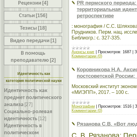
PR пермского периода
Рецензии
[4]
территориальная идент
ретроспективе
Статьи
[156]
: монография / С.С. Шляхова
Тезисы
[18]
Прудников. Перм. нац. исслед
Библиогр.: с. 327-335.
Видео передачи
[1]
Анонсы книг
|
Просмотров:
1687
|
З
В помощь
Комментарии (0)
преподавателю
[2]
Коровникова Н.А. Акси
Идентичность как
постсоветской России:
категория политической науки
Московский институт экономи
Идентичность как
«МИЭПП», 2017. – 100 с.
предмет политического
анализа
[27]
Монографии
|
Просмотров:
1516
|
З
Комментарии (0)
Социально-ролевая
идентичность
[12]
Рязанова С.В. «Вот люд
Идентичность в
политическом
С. В. Рязанова; Перм