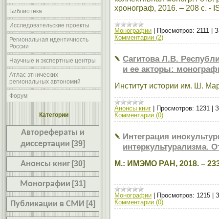
хронограф, 2016. – 208 с. - 
Библиотека
Исследовательские проекты
Монографии
|
Просмотров:
2111
|
З
Комментарии (2)
Региональная идентичность
России
Сагитова Л.В. Республ
Научные и экспертные центры
и ее акторы: монограф
Атлас этнических
региональных автономий
Институт истории им. Ш. Мар
Форум
Анонсы книг
|
Просмотров:
1231
|
З
Категории
Комментарии (0)
Авторефераты и
Интеграция инокультур
диссертации
[39]
интеркультурализма. От
М.: ИМЭМО РАН, 2018. – 233
Анонсы книг
[30]
Монографии
[31]
Монографии
|
Просмотров:
1215
|
З
Комментарии (0)
Публикации в СМИ
[4]