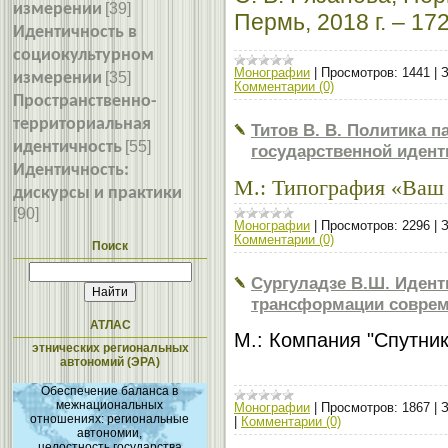
измерении
[39]
Пермь, 2018 г. – 172
Идентичность в
социокультурном
Монографии
|
Просмотров:
1441
|
З
измерении
[35]
Комментарии (0)
Пространственно-
территориальная
Титов В. В. Политика 
идентичность
[55]
государственной идент
Идентичность:
М.: Типография «Ваш ф
дискурсы и практики
[90]
Монографии
|
Просмотров:
2296
|
З
Комментарии (0)
Поиск
Сургуладзе В.Ш. Идент
трансформации соврем
АТЛАС
М.: Компания "Спутник+
этнических региональных
автономий (ЭРА)
Обеспечение баланса в
межнациональных
Монографии
|
Просмотров:
1867
|
З
отношениях: региональные
|
Комментарии (0)
автономии,
целостность государства