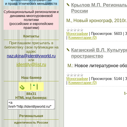
и права этнических меньшинств
Крылов М.П. Региональ
России
Субнациональный регионализм и
динамика многоуровневой
политики
М., Новый хронограф, 2010г.,
(российские и европейские
практики)
Монографии
|
Просмотров:
5603
|
З
Контакты
|
Комментарии (0)
Приглашаем присылать в
библиотеку свои публикации на
Каганский В.Л. Культу
адрес
пространство
nazukina@identityworld.ru
или
identity@list.ru
М.:
Новое литературное об
Наш баннер
Монографии
|
Просмотров:
5144
|
З
|
Комментарии (0)
1
88x31
HTML код баннера:
Региональная
идентичность России