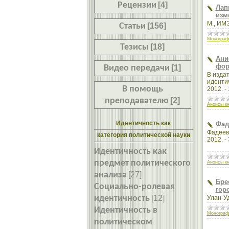
Рецензии
[4]
Лап
изм
М., ИМЭ
Статьи
[156]
Монограф
Тезисы
[18]
Ани
фор
Видео передачи
[1]
В изда
идентич
В помощь
2012. - 
преподавателю
[2]
Анонсы кн
Идентичность как
Фад
Фадеева
категория политической науки
2012. - 
Идентичность как
предмет политического
Анонсы кн
анализа
[27]
Бре
Социально-ролевая
гор
идентичность
[12]
Улан-Уд
Идентичность в
Монограф
политическом