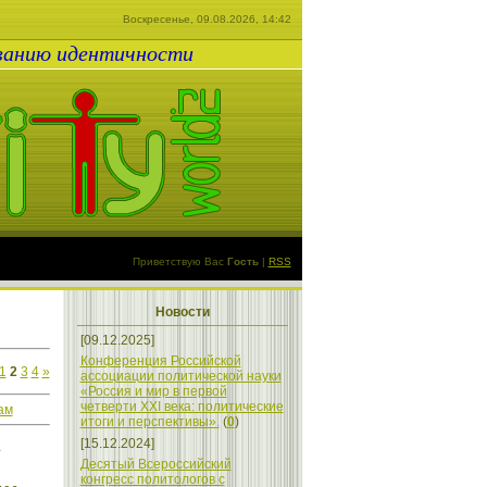
Воскресенье, 09.08.2026, 14:42
ованию идентичности
Приветствую Вас
Гость
|
RSS
Новости
[09.12.2025]
Конференция Российской
1
2
3
4
»
ассоциации политической науки
«Россия и мир в первой
четверти XXI века: политические
ам
итоги и перспективы».
(
0
)
.
[15.12.2024]
Десятый Всероссийский
конгресс политологов с