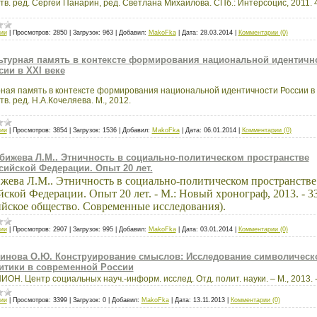
отв. ред. Сергей Панарин, ред. Светлана Михайлова. СПб.: Интерсоцис, 2011. 4
ии
|
Просмотров:
2850
|
Загрузок:
963
|
Добавил:
MakoFka
|
Дата:
28.03.2014
|
Комментарии (0)
ьтурная память в контексте формирования национальной идентичн
сии в XXI веке
рная память в контексте формирования национальной идентичности России в
Отв. ред. Н.А.Кочеляева. М., 2012.
ии
|
Просмотров:
3854
|
Загрузок:
1536
|
Добавил:
MakoFka
|
Дата:
06.01.2014
|
Комментарии (0)
бижева Л.М.. Этничность в социально-политическом пространстве
сийской Федерации. Опыт 20 лет.
жева Л.М.. Этничность в социально-политическом пространстве
ской Федерации. Опыт 20 лет. - М.: Новый хронограф, 2013. - 336
ийское общество. Современные исследования).
ии
|
Просмотров:
2907
|
Загрузок:
995
|
Добавил:
MakoFka
|
Дата:
03.01.2014
|
Комментарии (0)
инова О.Ю. Конструирование смыслов: Исследование символическ
итики в современной России
ОН. Центр социальных науч.-информ. исслед. Отд. полит. науки. – М., 2013. -
ии
|
Просмотров:
3399
|
Загрузок:
0
|
Добавил:
MakoFka
|
Дата:
13.11.2013
|
Комментарии (0)