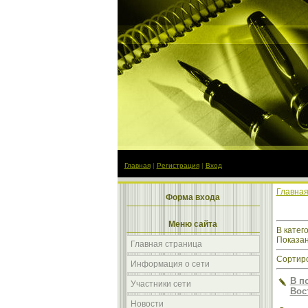
Главная
|
Регистрация
|
Вход
Главна
Форма входа
Меню сайта
В катег
Показа
Главная страница
Сортиро
Информация о сети
В п
Участники сети
Вос
Новости