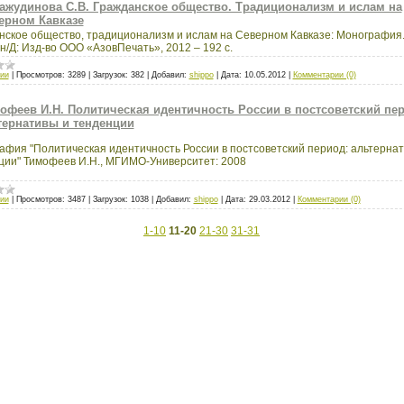
ажудинова С.В. Гражданское общество. Традиционализм и ислам на
ерном Кавказе
нское общество, традиционализм и ислам на Северном Кавказе: Монография
н/Д: Изд-во ООО «АзовПечать», 2012 – 192 с.
ии
|
Просмотров:
3289
|
Загрузок:
382
|
Добавил:
shippo
|
Дата:
10.05.2012
|
Комментарии (0)
офеев И.Н. Политическая идентичность России в постсоветский пер
тернативы и тенденции
афия "Политическая идентичность России в постсоветский период: альтернат
ции" Тимофеев И.Н., МГИМО-Университет: 2008
ии
|
Просмотров:
3487
|
Загрузок:
1038
|
Добавил:
shippo
|
Дата:
29.03.2012
|
Комментарии (0)
1-10
11-20
21-30
31-31