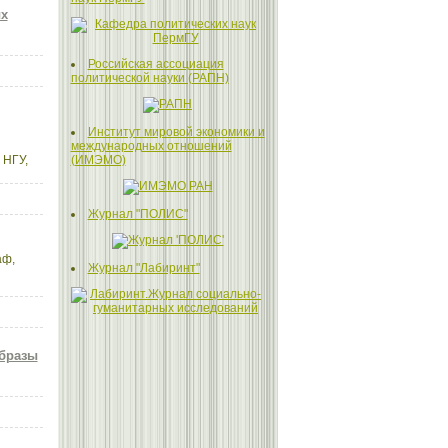
ых
Российская ассоциация
политической науки (РАПН)
Институт мировой экономики и
международных отношений
 НГУ,
(ИМЭМО)
Журнал "ПОЛИС"
аф,
Журнал "Лабиринт"
образы