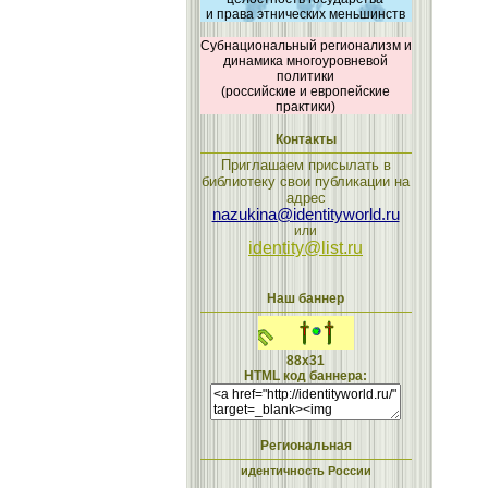
и права этнических меньшинств
Субнациональный регионализм и
динамика многоуровневой
политики
(российские и европейские
практики)
Контакты
Приглашаем присылать в
библиотеку свои публикации на
адрес
nazukina@identityworld.ru
или
identity@list.ru
Наш баннер
88x31
HTML код баннера:
Региональная
идентичность России