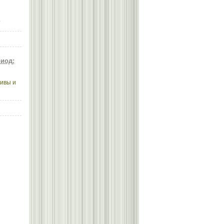
.
иод:
ивы и