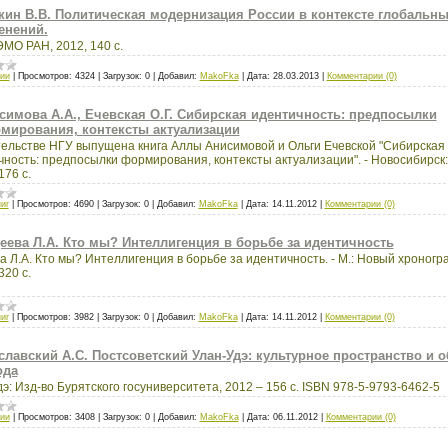
кин В.В. Политическая модернизация России в контексте глобальн
енений.
МО РАН, 2012, 140 с.
ии
|
Просмотров:
4324
|
Загрузок:
0
|
Добавил:
MakoFka
|
Дата:
28.03.2013
|
Комментарии (0)
симова А.А., Ечевская О.Г. Сибирская идентичность: предпосылки
мирования, контексты актуализации
тельстве НГУ выпущена книга Аллы Анисимовой и Ольги Ечевской "Сибирская
ность: предпосылки формирования, контексты актуализации". - Новосибирск:
176 с.
иг
|
Просмотров:
4690
|
Загрузок:
0
|
Добавил:
MakoFka
|
Дата:
14.11.2012
|
Комментарии (0)
еева Л.А. Кто мы? Интеллигенция в борьбе за идентичность
 Л.А. Кто мы? Интеллигенция в борьбе за идентичность. - М.: Новый хроногр
320 с.
иг
|
Просмотров:
3982
|
Загрузок:
0
|
Добавил:
MakoFka
|
Дата:
14.11.2012
|
Комментарии (0)
славский А.С. Постсоветский Улан-Удэ: культурное пространство и 
ода
э: Изд-во Бурятского госуниверситета, 2012 – 156 с. ISBN 978-5-9793-6462-5
ии
|
Просмотров:
3408
|
Загрузок:
0
|
Добавил:
MakoFka
|
Дата:
06.11.2012
|
Комментарии (0)