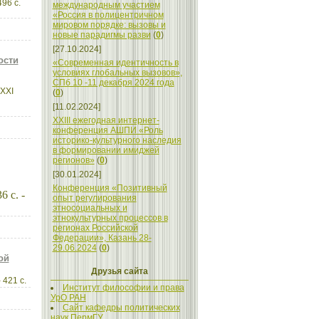
96 с.
международным участием
«Россия в полицентричном
мировом порядке: вызовы и
новые парадигмы разви
(
0
)
[27.10.2024]
ости
«Современная идентичность в
условиях глобальных вызовов»,
СПб 10 -11 декабря 2024 года
XXI
(
0
)
[11.02.2024]
XXIII ежегодная интернет-
конференция АШПИ «Роль
историко-культурного наследия
в формировании имиджей
регионов»
(
0
)
[30.01.2024]
Конференция «Позитивный
 с. -
опыт регулирования
этносоциальных и
этнокультурных процессов в
регионах Российской
Федерации», Казань 28-
29.06.2024
(
0
)
ой
Друзья сайта
 421 с.
Институт философии и права
УрО РАН
Сайт кафедры политических
наук ПермГУ