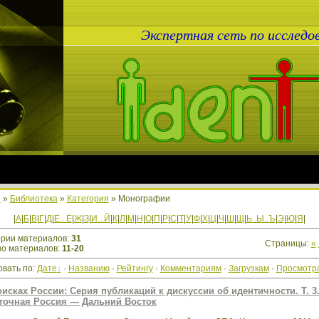
Экспертная сеть по исслед
я
»
Библиотека
»
Категория
» Монографии
|
А
|
Б
|
В
|
Г
|
Д
|
Е...Ё
|
Ж
|
З
|
И...Й
|
К
|
Л
|
М
|
Н
|
О
|
П
|
Р
|
С
|
Т
|
У
|
Ф
|
Х
|
Ц
|
Ч
|
Ш
|
Щ
|
Ь..Ы..Ъ
|
Э
|
Ю
|
Я
|
ории материалов
:
31
Страницы
:
«
но материалов
:
11-20
вать по
:
Дате
·
Названию
·
Рейтингу
·
Комментариям
·
Загрузкам
·
Просмотр
оисках России: Серия публикаций к дискуссии об идентичности. Т. 3
точная Россия — Дальний Восток