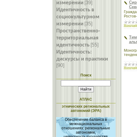
измерении
[39]
Сир
Сев
Идентичность в
Гражда
социокультурном
Ростов-
измерении
[35]
Монограф
Пространственно-
Тим
территориальная
аль
идентичность
[55]
Моногр
Идентичность:
тенден
дискурсы и практики
[90]
Монограф
Поиск
АТЛАС
этнических региональных
автономий (ЭРА)
Обеспечение баланса в
межнациональных
отношениях: региональные
автономии,
целостность государства