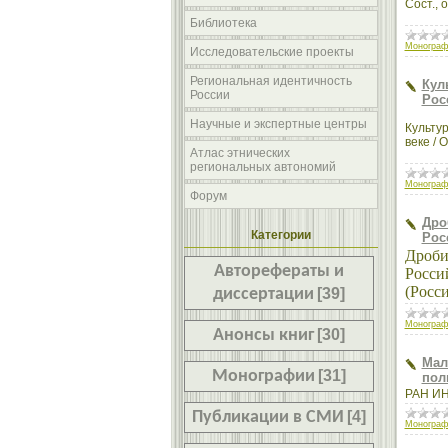
Сост., 
Библиотека
Монограф
Исследовательские проекты
Региональная идентичность
Кул
России
Рос
Научные и экспертные центры
Культу
веке / 
Атлас этнических
региональных автономий
Монограф
Форум
Дро
Категории
Рос
Дроби
Авторефераты и
Россий
(Росс
диссертации
[39]
Монограф
Анонсы книг
[30]
Мал
Монографии
[31]
пол
РАН ИНИ
Публикации в СМИ
[4]
Монограф