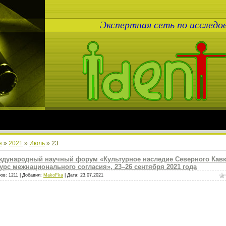
Экспертная сеть по исслед
я
»
2021
»
Июль
»
23
дународный научный форум «Культурное наследие Северного Кавк
урс межнационального согласия», 23–26 сентября 2021 года
ов: 1211 | Добавил:
MakoFka
| Дата:
23.07.2021