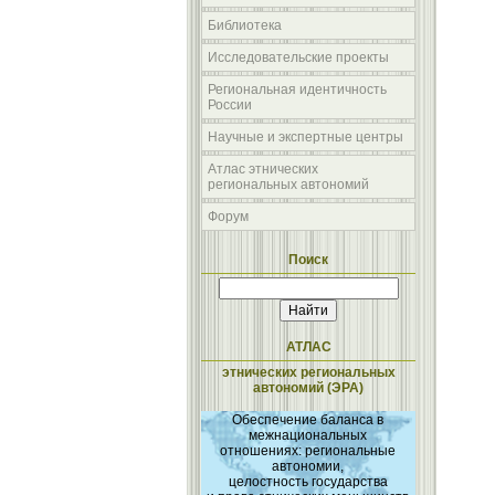
Библиотека
Исследовательские проекты
Региональная идентичность
России
Научные и экспертные центры
Атлас этнических
региональных автономий
Форум
Поиск
АТЛАС
этнических региональных
автономий (ЭРА)
Обеспечение баланса в
межнациональных
отношениях: региональные
автономии,
целостность государства