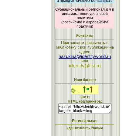
и права этнических меньшинств
Субнациональный регионализм и
динамика многоуровневой
политики
(российские и европейские
практики)
Контакты
Приглашаем присылать в
библиотеку свои публикации на
адрес
nazukina@identityworld.ru
или
identity@list.ru
Наш баннер
88x31
HTML код баннера:
Региональная
идентичность России