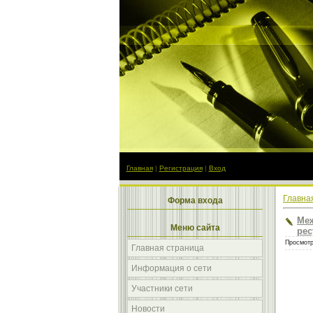
Главная
|
Регистрация
|
Вход
Главна
Форма входа
Меж
Меню сайта
рес
Просмотр
Главная страница
Информация о сети
Участники сети
Новости