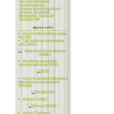
опыт регулирования
этносоциальных и
этнокультурных процессов в
регионах Российской
Федерации», Казань 28-
29.06.2024
(
0
)
Друзья сайта
Институт философии и права
УрО РАН
Сайт кафедры политических
наук ПермГУ
Российская ассоциация
политической науки (РАПН)
Институт мировой экономики и
международных отношений
(ИМЭМО)
Журнал "ПОЛИС"
Журнал "Лабиринт"