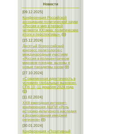
Новости
[09.12.2025]
Конференция Российской
ассоциации политической науки
«Россия и мир в первой
четверти XXI века: политические
итоги и перспективы».
(
0
)
[15.12.2024]
Десятый Всероссийский
конгресс политологов с
международным участием
«Россия в полицентричном
мировом порядке: вызовы и
новые парадигмы разви
(
0
)
[27.10.2024]
«Современная идентичность в
условиях глобальных вызовов»,
СПб 10 -11 декабря 2024 года
(
0
)
[11.02.2024]
XXIII ежегодная интернет-
конференция АШПИ «Роль
историко-культурного наследия
в формировании имиджей
регионов»
(
0
)
[30.01.2024]
Конференция «Позитивный