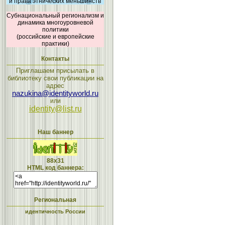
и права этнических меньшинств
Субнациональный регионализм и
динамика многоуровневой
политики
(российские и европейские
практики)
Контакты
Приглашаем присылать в
библиотеку свои публикации на
адрес
nazukina@identityworld.ru
или
identity@list.ru
Наш баннер
88x31
HTML код баннера:
Региональная
идентичность России