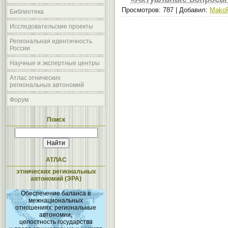
Просмотров: 787 | Добавил:
Mako
Библиотека
Исследовательские проекты
Региональная идентичность
России
Научные и экспертные центры
Атлас этнических
региональных автономий
Форум
Поиск
АТЛАС
этнических региональных
автономий (ЭРА)
Обеспечение баланса в
межнациональных
отношениях: региональные
автономии,
целостность государства