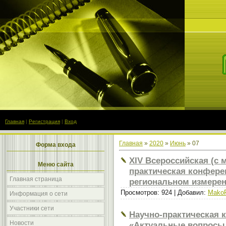
Главная
|
Регистрация
|
Вход
Главная
»
2020
»
Июнь
»
07
Форма входа
XIV Всероссийская (с
Меню сайта
практическая конфере
Главная страница
региональном измерен
Просмотров: 924 | Добавил:
Mako
Информация о сети
Участники сети
Научно-практическая
Новости
«Актуальные вопросы 