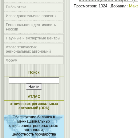
Просмотров: 1024 | Добавил:
Mak
Библиотека
Исследовательские проекты
Региональная идентичность
России
Научные и экспертные центры
Атлас этнических
региональных автономий
Форум
Поиск
АТЛАС
этнических региональных
автономий (ЭРА)
Обеспечение баланса в
межнациональных
отношениях: региональные
автономии,
целостность государства