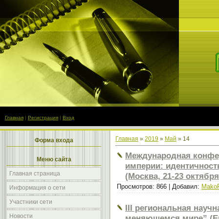
Главная
|
Регистрация
|
Вход
Главная
»
2019
»
Май
»
14
Форма входа
Международная конфе
Меню сайта
империи: идентичность
Главная страница
(Москва, 21-23 октября
Просмотров: 866 | Добавил:
Mako
Информация о сети
Участники сети
III региональная науч
Новости
меняющемся мире” (Ека