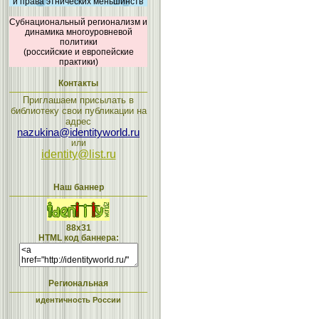
и права этнических меньшинств
Субнациональный регионализм и
динамика многоуровневой
политики
(российские и европейские
практики)
Контакты
Приглашаем присылать в
библиотеку свои публикации на
адрес
nazukina@identityworld.ru
или
identity@list.ru
Наш баннер
88x31
HTML код баннера:
Региональная
идентичность России