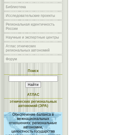
Библиотека
Исследовательские проекты
Региональная идентичность
России
Научные и экспертные центры
Атлас этнических
региональных автономий
Форум
Поиск
АТЛАС
этнических региональных
автономий (ЭРА)
Обеспечение баланса в
межнациональных
отношениях: региональные
автономии,
целостность государства