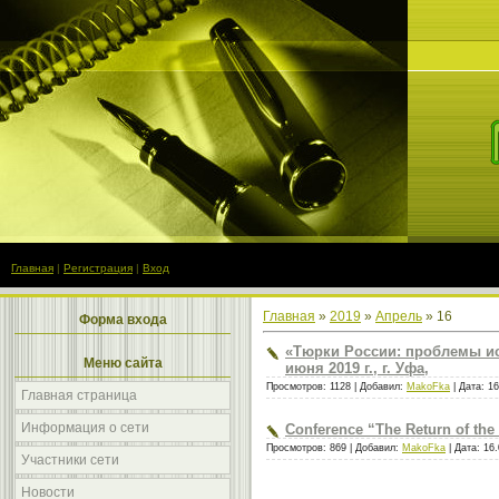
Главная
|
Регистрация
|
Вход
Главная
»
2019
»
Апрель
»
16
Форма входа
«Тюрки России: проблемы ис
Меню сайта
июня 2019 г., г. Уфа,
Просмотров: 1128 | Добавил:
MakoFka
| Дата:
16
Главная страница
Информация о сети
Сonference “The Return of the
Просмотров: 869 | Добавил:
MakoFka
| Дата:
16.
Участники сети
Новости