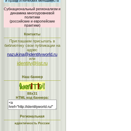
и права этнических меньшинств
Субнациональный регионализм и
динамика многоуровневой
политики
(российские и европейские
практики)
Контакты
Приглашаем присылать в
библиотеку свои публикации на
адрес
nazukina@identityworld.ru
или
identity@list.ru
Наш баннер
88x31
HTML код баннера:
Региональная
идентичность России