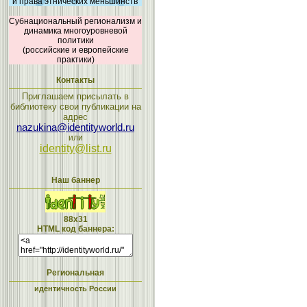
и права этнических меньшинств
Субнациональный регионализм и
динамика многоуровневой
политики
(российские и европейские
практики)
Контакты
Приглашаем присылать в
библиотеку свои публикации на
адрес
nazukina@identityworld.ru
или
identity@list.ru
Наш баннер
88x31
HTML код баннера:
Региональная
идентичность России