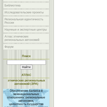
Библиотека
Исследовательские проекты
Региональная идентичность
России
Научные и экспертные центры
Атлас этнических
региональных автономий
Форум
Поиск
АТЛАС
этнических региональных
автономий (ЭРА)
Обеспечение баланса в
межнациональных
отношениях: региональные
автономии,
целостность государства