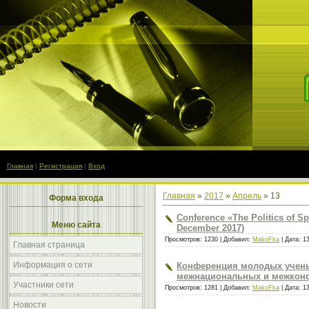
Главная
|
Регистрация
|
Вход
Главная
»
2017
»
Апрель
»
13
Форма входа
Conference «The Politics of Sp
Меню сайта
December 2017)
Просмотров: 1230 | Добавил:
MakoFka
| Дата:
1
Главная страница
Информация о сети
Конференция молодых ученых
межнациональных и межконфе
Участники сети
Просмотров: 1281 | Добавил:
MakoFka
| Дата:
1
Новости