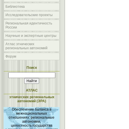
Библиотека
Исследовательские проекты
Региональная идентичность
России
Научные и экспертные центры
Атлас этнических
региональных автономий
Форум
Поиск
АТЛАС
этнических региональных
автономий (ЭРА)
Обеспечение баланса в
межнациональных
отношениях: региональные
автономии,
целостность государства