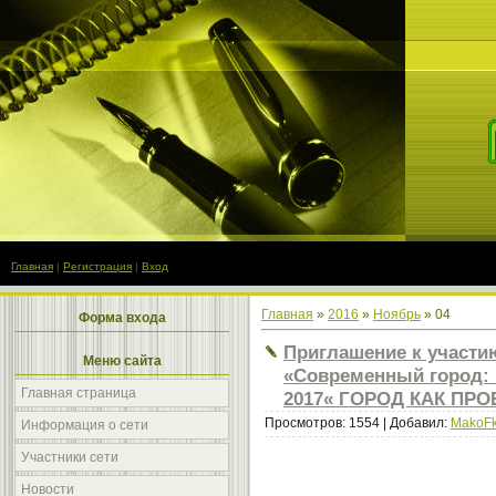
Главная
|
Регистрация
|
Вход
Главная
»
2016
»
Ноябрь
»
04
Форма входа
Приглашение к участи
Меню сайта
«Современный город: 
Главная страница
2017« ГОРОД КАК ПРОЕ
Просмотров: 1554 | Добавил:
MakoF
Информация о сети
Участники сети
Новости