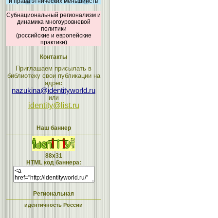
и права этнических меньшинств
Субнациональный регионализм и
динамика многоуровневой
политики
(российские и европейские
практики)
Контакты
Приглашаем присылать в
библиотеку свои публикации на
адрес
nazukina@identityworld.ru
или
identity@list.ru
Наш баннер
88x31
HTML код баннера:
Региональная
идентичность России