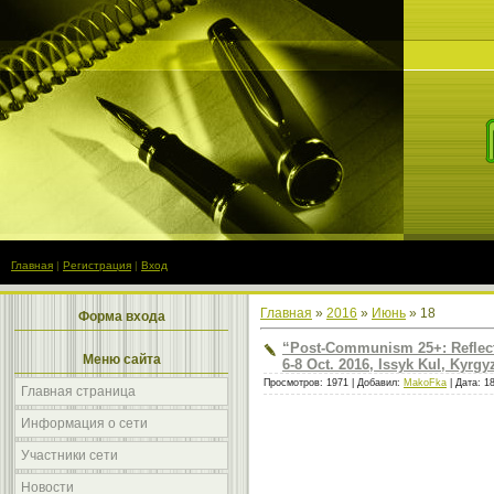
Главная
|
Регистрация
|
Вход
Главная
»
2016
»
Июнь
»
18
Форма входа
“Post-Communism 25+: Reflecti
Меню сайта
6-8 Oct. 2016, Issyk Kul, Kyrgy
Просмотров: 1971 | Добавил:
MakoFka
| Дата:
1
Главная страница
Информация о сети
Участники сети
Новости