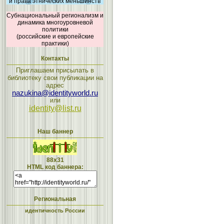
и права этнических меньшинств
Субнациональный регионализм и
динамика многоуровневой
политики
(российские и европейские
практики)
Контакты
Приглашаем присылать в
библиотеку свои публикации на
адрес
nazukina@identityworld.ru
или
identity@list.ru
Наш баннер
88x31
HTML код баннера:
Региональная
идентичность России