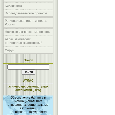
Библиотека
Исследовательские проекты
Региональная идентичность
России
Научные и экспертные центры
Атлас этнических
региональных автономий
Форум
Поиск
АТЛАС
этнических региональных
автономий (ЭРА)
Обеспечение баланса в
межнациональных
отношениях: региональные
автономии,
целостность государства