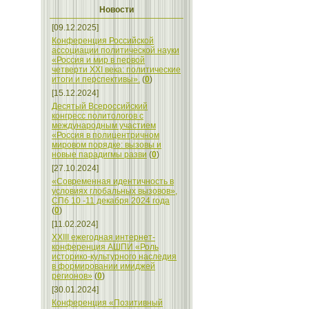
Новости
[09.12.2025]
Конференция Российской
ассоциации политической науки
«Россия и мир в первой
четверти XXI века: политические
итоги и перспективы».
(
0
)
[15.12.2024]
Десятый Всероссийский
конгресс политологов с
международным участием
«Россия в полицентричном
мировом порядке: вызовы и
новые парадигмы разви
(
0
)
[27.10.2024]
«Современная идентичность в
условиях глобальных вызовов»,
СПб 10 -11 декабря 2024 года
(
0
)
[11.02.2024]
XXIII ежегодная интернет-
конференция АШПИ «Роль
историко-культурного наследия
в формировании имиджей
регионов»
(
0
)
[30.01.2024]
Конференция «Позитивный