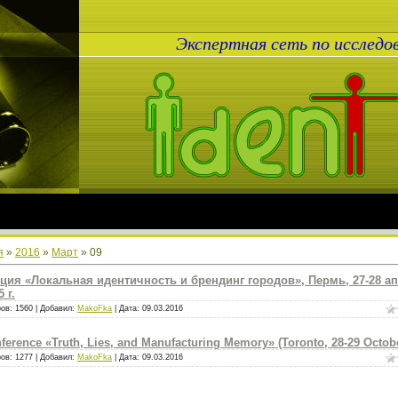
Экспертная сеть по исслед
я
»
2016
»
Март
»
09
ция «Локальная идентичность и брендинг городов», Пермь, 27-28 а
 г.
ов: 1560 | Добавил:
MakoFka
| Дата:
09.03.2016
ference «Truth, Lies, and Manufacturing Memory» (Toronto, 28-29 Octob
ов: 1277 | Добавил:
MakoFka
| Дата:
09.03.2016