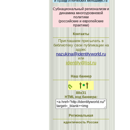
и права этнических меньшинств
Субнациональный регионализм и
динамика многоуровневой
политики
(российские и европейские
практики)
Контакты
Приглашаем присылать в
библиотеку свои публикации на
адрес
nazukina@identityworld.ru
или
identity@list.ru
Наш баннер
88x31
HTML код баннера:
Региональная
идентичность России