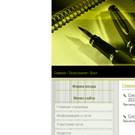
Главная
|
Регистрация
|
Вход
Главна
Форма входа
Сек
Меню сайта
2015
Просмотр
Главная страница
Информация о сети
Con
Просмотр
Участники сети
Новости