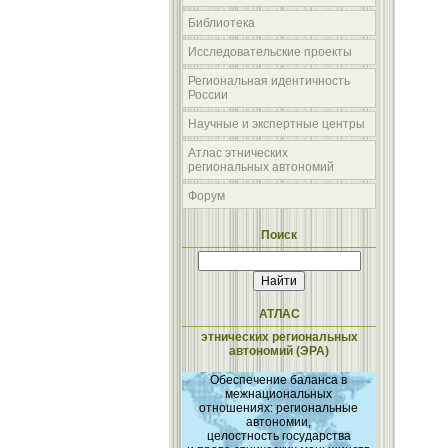
Библиотека
Исследовательские проекты
Региональная идентичность
России
Научные и экспертные центры
Атлас этнических
региональных автономий
Форум
Поиск
АТЛАС
этнических региональных
автономий (ЭРА)
Обеспечение баланса в
межнациональных
отношениях: региональные
автономии,
целостность государства