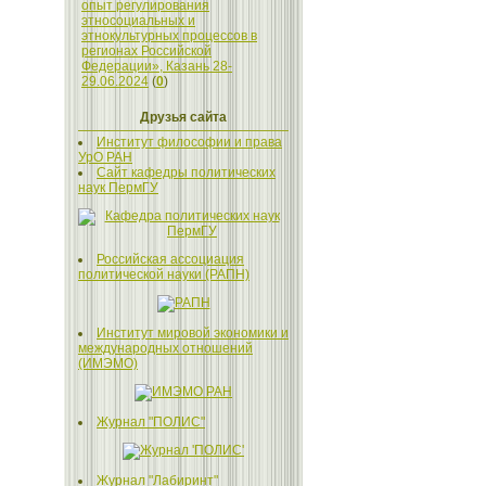
опыт регулирования
этносоциальных и
этнокультурных процессов в
регионах Российской
Федерации», Казань 28-
29.06.2024
(
0
)
Друзья сайта
Институт философии и права
УрО РАН
Сайт кафедры политических
наук ПермГУ
Российская ассоциация
политической науки (РАПН)
Институт мировой экономики и
международных отношений
(ИМЭМО)
Журнал "ПОЛИС"
Журнал "Лабиринт"