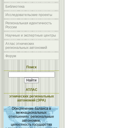
Библиотека
Исследовательские проекты
Региональная идентичность
России
Научные и экспертные центры
Атлас этнических
региональных автономий
Форум
Поиск
АТЛАС
этнических региональных
автономий (ЭРА)
Обеспечение баланса в
межнациональных
отношениях: региональные
автономии,
целостность государства