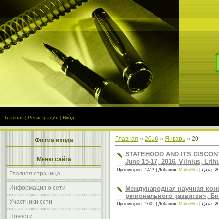
Главная
|
Регистрация
|
Вход
Главная
»
2016
»
Январь
»
20
Форма входа
STATEHOOD AND ITS DISCON
Меню сайта
June 15-17, 2016, Vilnius, Lith
Просмотров: 1412 | Добавил:
MakoFka
| Дата:
2
Главная страница
Информация о сети
Международная научная ко
регионального развития», Би
Участники сети
Просмотров: 1601 | Добавил:
MakoFka
| Дата:
2
Новости