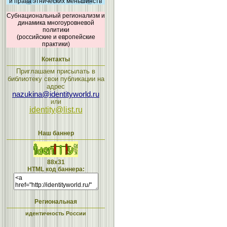
и права этнических меньшинств
Субнациональный регионализм и
динамика многоуровневой
политики
(российские и европейские
практики)
Контакты
Приглашаем присылать в
библиотеку свои публикации на
адрес
nazukina@identityworld.ru
или
identity@list.ru
Наш баннер
88x31
HTML код баннера:
Региональная
идентичность России