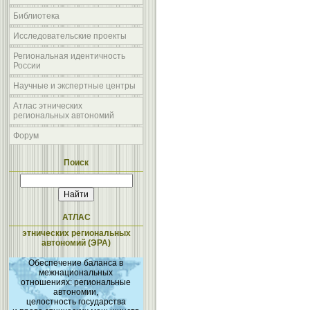
Библиотека
Исследовательские проекты
Региональная идентичность
России
Научные и экспертные центры
Атлас этнических
региональных автономий
Форум
Поиск
АТЛАС
этнических региональных
автономий (ЭРА)
Обеспечение баланса в
межнациональных
отношениях: региональные
автономии,
целостность государства