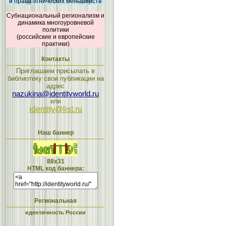
и права этнических меньшинств
Субнациональный регионализм и
динамика многоуровневой
политики
(российские и европейские
практики)
Контакты
Приглашаем присылать в
библиотеку свои публикации на
адрес
nazukina@identityworld.ru
или
identity@list.ru
Наш баннер
88x31
HTML код баннера:
Региональная
идентичность России