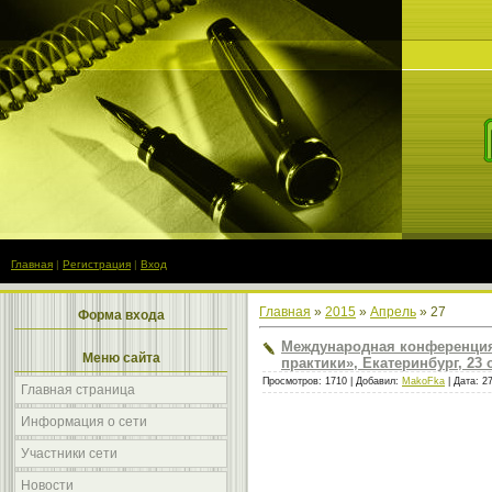
Главная
|
Регистрация
|
Вход
Главная
»
2015
»
Апрель
»
27
Форма входа
Международная конференция
Меню сайта
практики», Екатеринбург, 23 
Просмотров: 1710 | Добавил:
MakoFka
| Дата:
2
Главная страница
Информация о сети
Участники сети
Новости