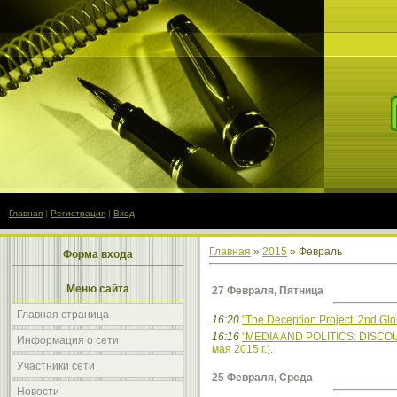
Главная
|
Регистрация
|
Вход
Главная
»
2015
»
Февраль
Форма входа
Меню сайта
27 Февраля, Пятница
Главная страница
16:20
"The Deception Project: 2nd Gl
16:16
"MEDIA AND POLITICS: DISCO
Информация о сети
мая 2015 г.).
Участники сети
25 Февраля, Среда
Новости