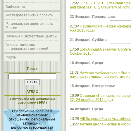
17:42
June 6-11, 2015. 6th Urban Space
Библиотека
and Identities”. City University of Hon
Исследовательские проекты
23 Февраля, Понедельник
Региональная идентичность
21:34
Научно-практическая конфере
России
мая 2015 года)
Научные и экспертные центры
21 Февраля, Суббота
Атлас этнических
региональных автономий
17:58
15th Annual Aleksanteri Confere
October 2015)
Форум
18 Февраля, Среда
Поиск
11:01
Научная конференция «Имя на
научных терминах, публицистике и 
15 Февраля, Воскресенье
АТЛАС
10:09
Семинар «Принципы пограничн
этнических региональных
22–24 октября 2015 года)
автономий (ЭРА)
04 Февраля, Среда
Обеспечение баланса в
межнациональных
13:28
VIII Всероссийская Ассамблея
отношениях: региональные
автономии,
13:27
Летняя школа «Ислам в России
целостность государства