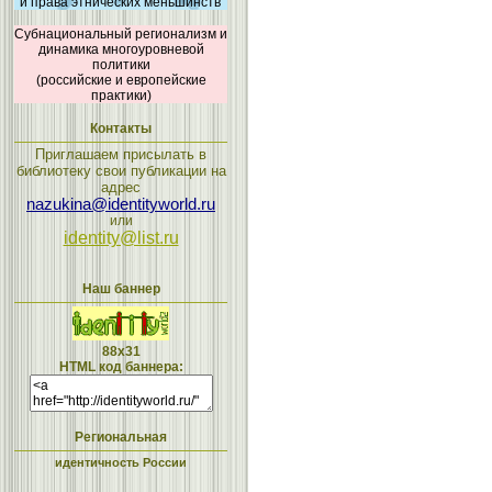
и права этнических меньшинств
Субнациональный регионализм и
динамика многоуровневой
политики
(российские и европейские
практики)
Контакты
Приглашаем присылать в
библиотеку свои публикации на
адрес
nazukina@identityworld.ru
или
identity@list.ru
Наш баннер
88x31
HTML код баннера:
Региональная
идентичность России