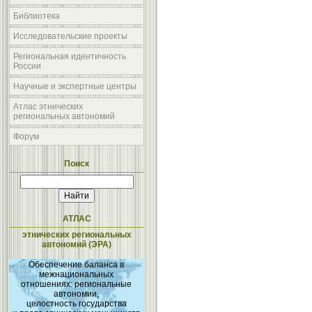
Библиотека
Исследовательские проекты
Региональная идентичность
России
Научные и экспертные центры
Атлас этнических
региональных автономий
Форум
Поиск
АТЛАС
этнических региональных
автономий (ЭРА)
Обеспечение баланса в
межнациональных
отношениях: региональные
автономии,
целостность государства