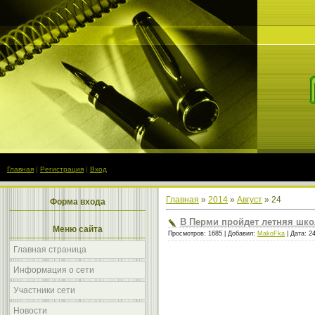
Главная
|
Регистрация
|
Вход
Главная
»
2014
»
Август
»
24
Форма входа
В Перми пройдет летняя шко
Меню сайта
Просмотров: 1685 | Добавил:
MakoFka
| Дата:
2
Главная страница
Информация о сети
Участники сети
Новости