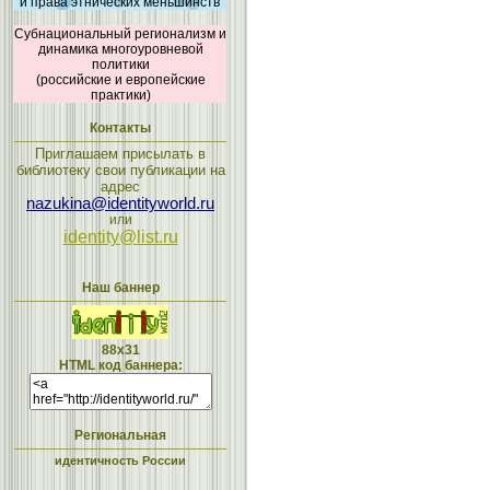
и права этнических меньшинств
Субнациональный регионализм и
динамика многоуровневой
политики
(российские и европейские
практики)
Контакты
Приглашаем присылать в
библиотеку свои публикации на
адрес
nazukina@identityworld.ru
или
identity@list.ru
Наш баннер
88x31
HTML код баннера:
Региональная
идентичность России