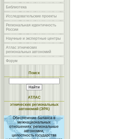
Библиотека
Исследовательские проекты
Региональная идентичность
России
Научные и экспертные центры
Атлас этнических
региональных автономий
Форум
Поиск
АТЛАС
этнических региональных
автономий (ЭРА)
Обеспечение баланса в
межнациональных
отношениях: региональные
автономии,
целостность государства