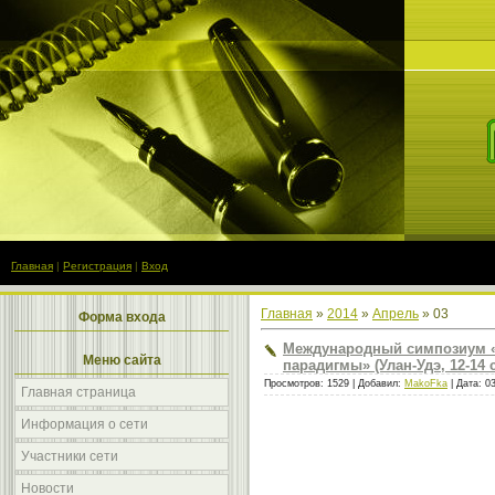
Главная
|
Регистрация
|
Вход
Главная
»
2014
»
Апрель
»
03
Форма входа
Международный симпозиум «
Меню сайта
парадигмы» (Улан-Удэ, 12-14 
Просмотров: 1529 | Добавил:
MakoFka
| Дата:
0
Главная страница
Информация о сети
Участники сети
Новости