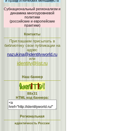
и права этнических меньшинств
Субнациональный регионализм и
динамика многоуровневой
политики
(российские и европейские
практики)
Контакты
Приглашаем присылать в
библиотеку свои публикации на
адрес
nazukina@identityworld.ru
или
identity@list.ru
Наш баннер
88x31
HTML код баннера:
Региональная
идентичность России