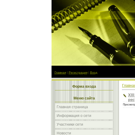
Главная
|
Регистрация
|
Вход
Главна
Форма входа
XII
Меню сайта
рес
Просмотр
Главная страница
Информация о сети
Участники сети
Новости