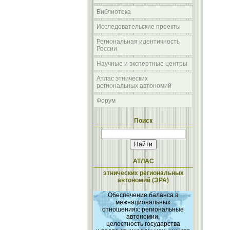
Библиотека
Исследовательские проекты
Региональная идентичность
России
Научные и экспертные центры
Атлас этнических
региональных автономий
Форум
Поиск
АТЛАС
этнических региональных
автономий (ЭРА)
Обеспечение баланса в
межнациональных
отношениях: региональные
автономии,
целостность государства