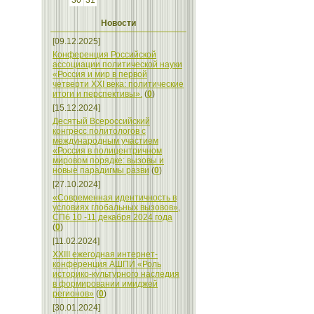
30
31
Новости
[09.12.2025]
Конференция Российской
ассоциации политической науки
«Россия и мир в первой
четверти XXI века: политические
итоги и перспективы».
(
0
)
[15.12.2024]
Десятый Всероссийский
конгресс политологов с
международным участием
«Россия в полицентричном
мировом порядке: вызовы и
новые парадигмы разви
(
0
)
[27.10.2024]
«Современная идентичность в
условиях глобальных вызовов»,
СПб 10 -11 декабря 2024 года
(
0
)
[11.02.2024]
XXIII ежегодная интернет-
конференция АШПИ «Роль
историко-культурного наследия
в формировании имиджей
регионов»
(
0
)
[30.01.2024]