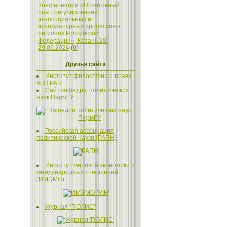
Конференция «Позитивный
опыт регулирования
этносоциальных и
этнокультурных процессов в
регионах Российской
Федерации», Казань 28-
29.06.2024
(
0
)
Друзья сайта
Институт философии и права
УрО РАН
Сайт кафедры политических
наук ПермГУ
Российская ассоциация
политической науки (РАПН)
Институт мировой экономики и
международных отношений
(ИМЭМО)
Журнал "ПОЛИС"