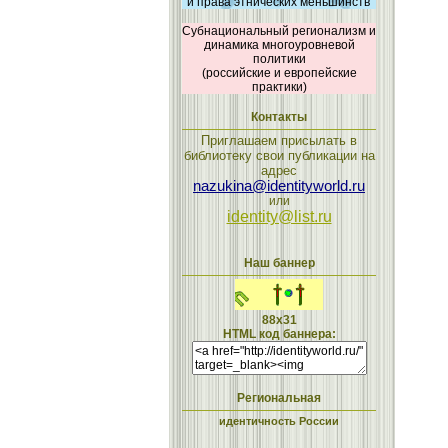
и права этнических меньшинств
Субнациональный регионализм и
динамика многоуровневой
политики
(российские и европейские
практики)
Контакты
Приглашаем присылать в
библиотеку свои публикации на
адрес
nazukina@identityworld.ru
или
identity@list.ru
Наш баннер
88x31
HTML код баннера:
Региональная
идентичность России