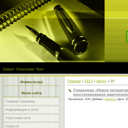
Главная
|
Регистрация
|
Вход
Главная
»
2013
»
Август
»
20
Форма входа
Спецномер «Новое литерату
Меню сайта
конструирования идентичнос
Просмотров: 2143 | Добавил:
MakoFka
| Дата:
2
Главная страница
Информация о сети
Участники сети
Новости