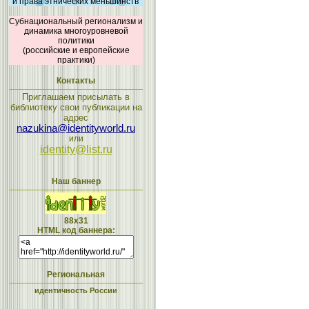
и права этнических меньшинств
Субнациональный регионализм и
динамика многоуровневой
политики
(российские и европейские
практики)
Контакты
Приглашаем присылать в
библиотеку свои публикации на
адрес
nazukina@identityworld.ru
или
identity@list.ru
Наш баннер
88x31
HTML код баннера:
Региональная
идентичность России