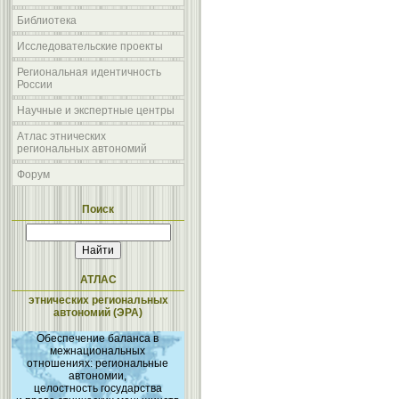
Библиотека
Исследовательские проекты
Региональная идентичность
России
Научные и экспертные центры
Атлас этнических
региональных автономий
Форум
Поиск
АТЛАС
этнических региональных
автономий (ЭРА)
Обеспечение баланса в
межнациональных
отношениях: региональные
автономии,
целостность государства