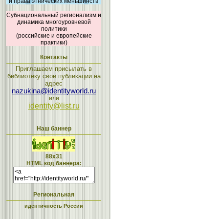
и права этнических меньшинств
Субнациональный регионализм и
динамика многоуровневой
политики
(российские и европейские
практики)
Контакты
Приглашаем присылать в
библиотеку свои публикации на
адрес
nazukina@identityworld.ru
или
identity@list.ru
Наш баннер
88x31
HTML код баннера:
Региональная
идентичность России