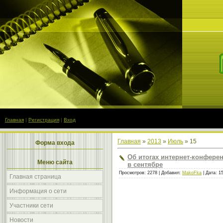
Главная
|
Регистрация
|
Вход
Главная
»
2013
»
Июль
»
15
Форма входа
Об итогах интернет-конфере
Меню сайта
в сентябре
Просмотров: 2278 | Добавил:
MakoFka
| Дата:
1
Главная страница
Информация о сети
Участники сети
Новости