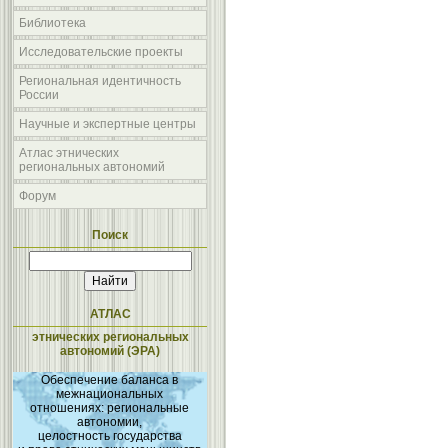
Библиотека
Исследовательские проекты
Региональная идентичность
России
Научные и экспертные центры
Атлас этнических
региональных автономий
Форум
Поиск
АТЛАС
этнических региональных
автономий (ЭРА)
Обеспечение баланса в
межнациональных
отношениях: региональные
автономии,
целостность государства