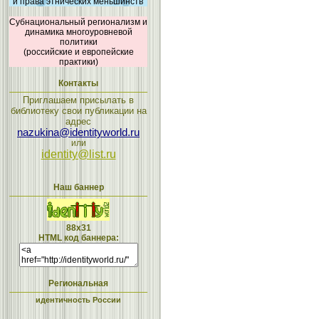
и права этнических меньшинств
Субнациональный регионализм и
динамика многоуровневой
политики
(российские и европейские
практики)
Контакты
Приглашаем присылать в
библиотеку свои публикации на
адрес
nazukina@identityworld.ru
или
identity@list.ru
Наш баннер
88x31
HTML код баннера:
Региональная
идентичность России