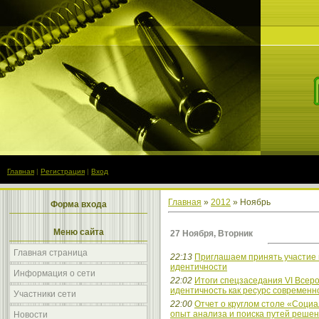
Главная
|
Регистрация
|
Вход
Главная
»
2012
»
Ноябрь
Форма входа
Меню сайта
27 Ноября, Вторник
Главная страница
22:13
Приглашаем принять участие 
идентичности
Информация о сети
22:02
Итоги спецзаседания VI Всеро
идентичность как ресурс современн
Участники сети
22:00
Отчет о круглом столе «Соци
опыт анализа и поиска путей реше
Новости