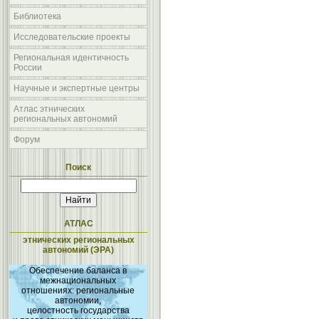
Библиотека
Исследовательские проекты
Региональная идентичность
России
Научные и экспертные центры
Атлас этнических
региональных автономий
Форум
Поиск
АТЛАС
этнических региональных
автономий (ЭРА)
Обеспечение баланса в
межнациональных
отношениях: региональные
автономии,
целостность государства