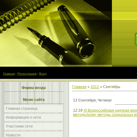
Главная
|
Регистрация
|
Вход
Главная
»
2012
»
Сентябрь
Форма входа
Меню сайта
13 Сентября, Четверг
Главная страница
12:18
XI Всероссийская научная ко
методологии, методы социальных и
Информация о сети
Участники сети
Новости