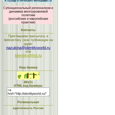
и права этнических меньшинств
Субнациональный регионализм и
динамика многоуровневой
политики
(российские и европейские
практики)
Контакты
Приглашаем присылать в
библиотеку свои публикации на
адрес
nazukina@identityworld.ru
или
identity@list.ru
Наш баннер
88x31
HTML код баннера:
Региональная
идентичность России