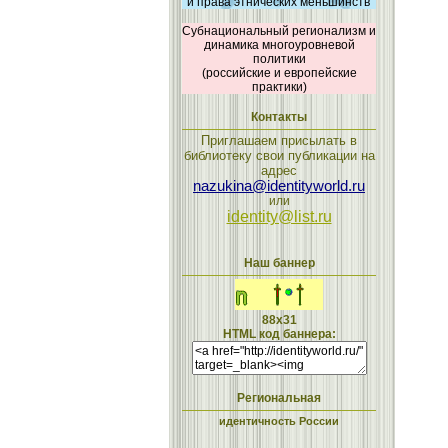
и права этнических меньшинств
Субнациональный регионализм и
динамика многоуровневой
политики
(российские и европейские
практики)
Контакты
Приглашаем присылать в
библиотеку свои публикации на
адрес
nazukina@identityworld.ru
или
identity@list.ru
Наш баннер
88x31
HTML код баннера:
Региональная
идентичность России