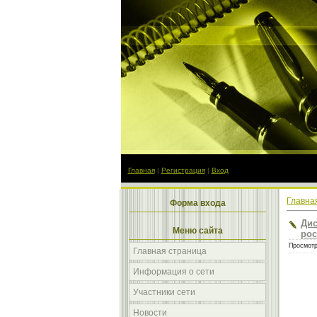
Главная
|
Регистрация
|
Вход
Главна
Форма входа
Дис
Меню сайта
рос
Просмотр
Главная страница
Информация о сети
Участники сети
Новости