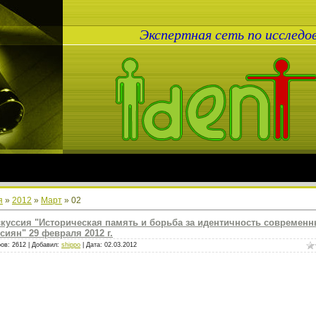
Экспертная сеть по исслед
я
»
2012
»
Март
»
02
куссия "Историческая память и борьба за идентичность современ
сиян" 29 февраля 2012 г.
ов: 2612 | Добавил:
shippo
| Дата:
02.03.2012