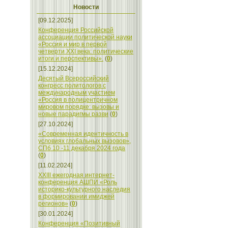
Новости
[09.12.2025]
Конференция Российской
ассоциации политической науки
«Россия и мир в первой
четверти XXI века: политические
итоги и перспективы».
(
0
)
[15.12.2024]
Десятый Всероссийский
конгресс политологов с
международным участием
«Россия в полицентричном
мировом порядке: вызовы и
новые парадигмы разви
(
0
)
[27.10.2024]
«Современная идентичность в
условиях глобальных вызовов»,
СПб 10 -11 декабря 2024 года
(
0
)
[11.02.2024]
XXIII ежегодная интернет-
конференция АШПИ «Роль
историко-культурного наследия
в формировании имиджей
регионов»
(
0
)
[30.01.2024]
Конференция «Позитивный