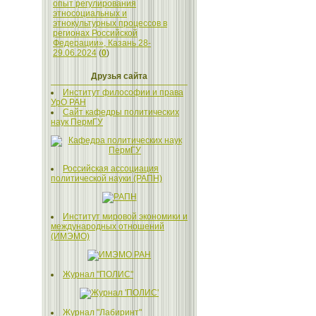
опыт регулирования
этносоциальных и
этнокультурных процессов в
регионах Российской
Федерации», Казань 28-
29.06.2024
(
0
)
Друзья сайта
Институт философии и права
УрО РАН
Сайт кафедры политических
наук ПермГУ
Российская ассоциация
политической науки (РАПН)
Институт мировой экономики и
международных отношений
(ИМЭМО)
Журнал "ПОЛИС"
Журнал "Лабиринт"