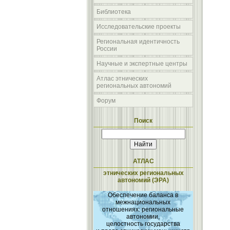
Библиотека
Исследовательские проекты
Региональная идентичность
России
Научные и экспертные центры
Атлас этнических
региональных автономий
Форум
Поиск
АТЛАС
этнических региональных
автономий (ЭРА)
Обеспечение баланса в
межнациональных
отношениях: региональные
автономии,
целостность государства