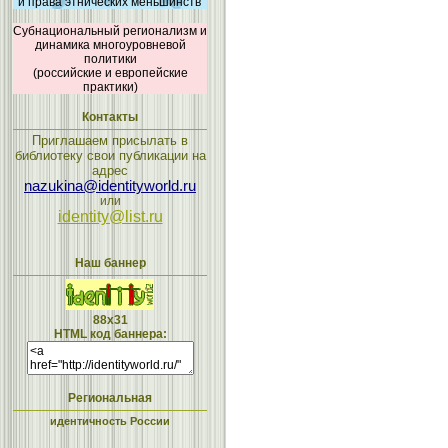
и права этнических меньшинств
Субнациональный регионализм и
динамика многоуровневой
политики
(российские и европейские
практики)
Контакты
Приглашаем присылать в
библиотеку свои публикации на
адрес
nazukina@identityworld.ru
или
identity@list.ru
Наш баннер
88x31
HTML код баннера:
Региональная
идентичность России