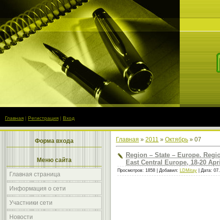
Главная
|
Регистрация
|
Вход
Главная
»
2011
»
Октябрь
»
07
Форма входа
Region – State – Europe. Regio
Меню сайта
East Central Europe, 18-20 Apri
Просмотров: 1858 | Добавил:
LDMitay
| Дата:
07
Главная страница
Информация о сети
Участники сети
Новости