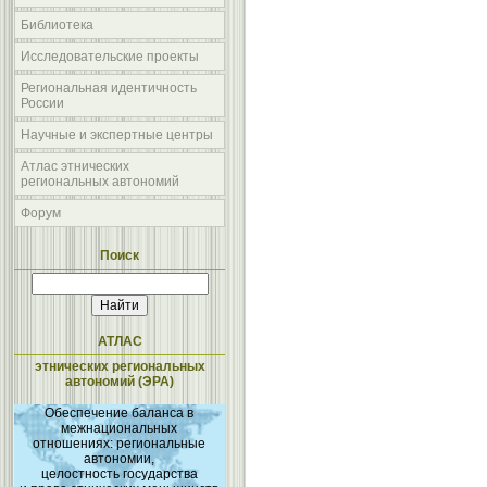
Библиотека
Исследовательские проекты
Региональная идентичность
России
Научные и экспертные центры
Атлас этнических
региональных автономий
Форум
Поиск
АТЛАС
этнических региональных
автономий (ЭРА)
Обеспечение баланса в
межнациональных
отношениях: региональные
автономии,
целостность государства