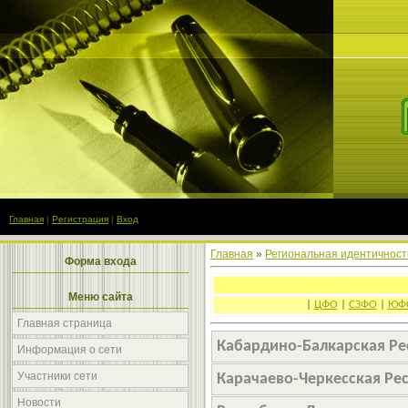
Главная
|
Регистрация
|
Вход
Главная
»
Региональная идентичност
Форма входа
Меню сайта
|
ЦФО
|
СЗФО
|
ЮФ
Главная страница
Кабардино-Балкарская Ре
Информация о сети
Участники сети
Карачаево-Черкесская Ре
Новости