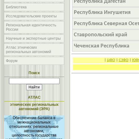
Республика Дагестан
Библиотека
Республика Ингушетия
Исследовательские проекты
Республика Северная Осет
Региональная идентичность
России
Ставропольский край
Научные и экспертные центры
Чеченская Республика
Атлас этнических
региональных автономий
|
ЦФО
|
СЗФО
|
ЮФ
Форум
Поиск
АТЛАС
этнических региональных
автономий (ЭРА)
Обеспечение баланса в
межнациональных
отношениях: региональные
автономии,
целостность государства