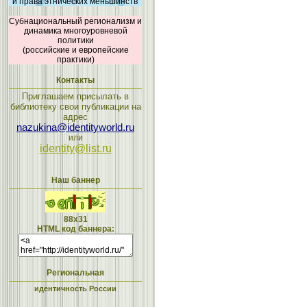
и права этнических меньшинств
Субнациональный регионализм и
динамика многоуровневой
политики
(российские и европейские
практики)
Контакты
Приглашаем присылать в
библиотеку свои публикации на
адрес
nazukina@identityworld.ru
или
identity@list.ru
Наш баннер
88x31
HTML код баннера:
Региональная
идентичность России