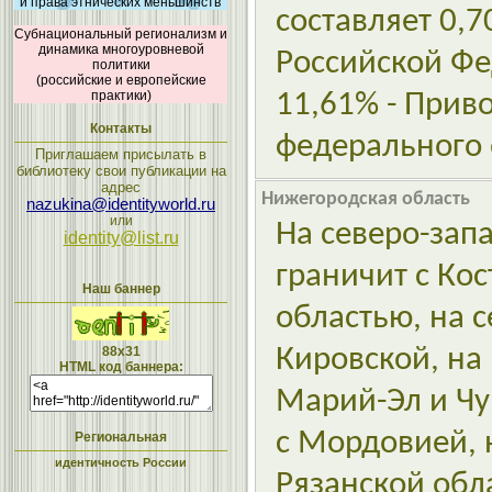
и права этнических меньшинств
составляет 0,
Субнациональный регионализм и
динамика многоуровневой
Российской Ф
политики
(российские и европейские
практики)
11,61% - Прив
Контакты
федерального 
Приглашаем присылать в
библиотеку свои публикации на
адрес
Нижегородская область
nazukina@identityworld.ru
или
На северо-зап
identity@list.ru
граничит с Ко
Наш баннер
областью, на с
88x31
Кировской, на 
HTML код баннера:
Марий-Эл и Чу
с Мордовией, н
Региональная
идентичность России
Рязанской обл