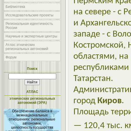
Пермским крае
Библиотека
на севере - с 
Исследовательские проекты
и Архангельск
Региональная идентичность
России
западе - с Вол
Научные и экспертные центры
Костромской, 
Атлас этнических
региональных автономий
областями, на 
Форум
республиками
Поиск
Татарстан.
Администрати
АТЛАС
этнических региональных
город
Киров
.
автономий (ЭРА)
Площадь терри
Обеспечение баланса в
межнациональных
отношениях: региональные
автономии,
— 120,4 тыс. к
целостность государства