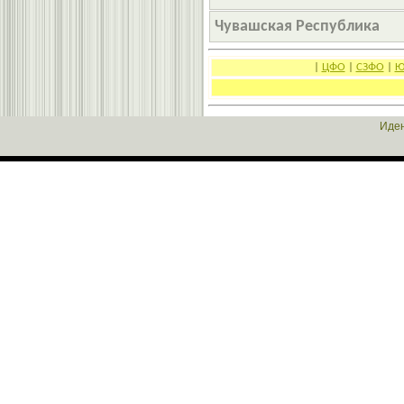
Чувашская Республика
|
ЦФО
|
СЗФО
|
Ю
Иден