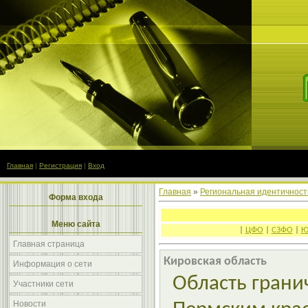
Главная
|
Регистрация
|
Вход
Главная
»
Региональная идентичност
Форма входа
Меню сайта
|
ЦФО
|
СЗФО
|
Ю
Главная страница
Кировская область
Информация о сети
Область гранич
Участники сети
Новости