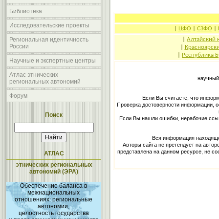
Библиотека
Исследовательские проекты
|
ЦФО
|
СЗФО
|
Региональная идентичность
|
Алтайский 
России
|
Красноярски
|
Республика Б
Научные и экспертные центры
Атлас этнических
научный
региональных автономий
Форум
Если Вы считаете, что информ
Проверка достоверности информации, о
Поиск
Если Вы нашли ошибки, нерабочие ссы
Вся информация находящее
Авторы сайта не претендует на автор
представлена на данном ресурсе, не с
АТЛАС
этнических региональных
автономий (ЭРА)
Обеспечение баланса в
межнациональных
отношениях: региональные
автономии,
целостность государства