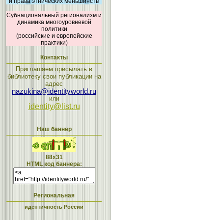
и права этнических меньшинств
Субнациональный регионализм и
динамика многоуровневой
политики
(российские и европейские
практики)
Контакты
Приглашаем присылать в
библиотеку свои публикации на
адрес
nazukina@identityworld.ru
или
identity@list.ru
Наш баннер
88x31
HTML код баннера:
Региональная
идентичность России