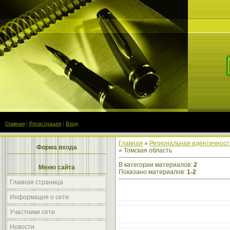
Главная
|
Регистрация
|
Вход
Главная
»
Региональная идентичност
Форма входа
» Томская область
В категории материалов
:
2
Меню сайта
Показано материалов
:
1-2
Главная страница
Информация о сети
Участники сети
Новости