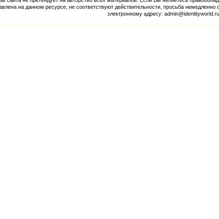
ры сайта не претендует на авторство всех материалов. Если Вы являетесь правообла
авлена на данном ресурсе, не соответствуют действительности, просьба немедленно
электронному адресу: admin@identityworld.r