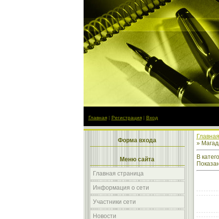
Главная
|
Регистрация
|
Вход
Главна
Форма входа
» Магад
В катег
Меню сайта
Показа
Главная страница
Информация о сети
Участники сети
Новости