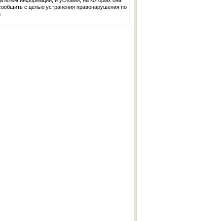
дателем информации, и условия, на которых она
 сообщить с целью устранения правонарушения по
u