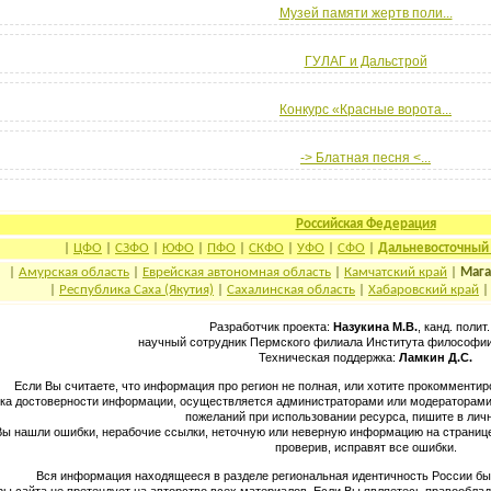
Музей памяти жертв поли...
ГУЛАГ и Дальстрой
Конкурс «Красные ворота...
-> Блатная песня <...
Российская Федерация
|
ЦФО
|
СЗФО
|
ЮФО
|
ПФО
|
СКФО
|
УФО
|
СФО
|
Дальневосточный
|
Амурская область
|
Еврейская автономная область
|
Камчатский край
|
Мага
|
Республика Саха (Якутия)
|
Сахалинская область
|
Хабаровский край
Разработчик проекта:
Назукина М.В.
, канд. полит.
научный сотрудник Пермского филиала Института философии
Техническая поддержка:
Ламкин Д.С.
Если Вы считаете, что информация про регион не полная, или хотите прокомментир
ка достоверности информации, осуществляется администраторами или модераторами с
пожеланий при использовании ресурса, пишите в личн
Вы нашли ошибки, нерабочие ссылки, неточную или неверную информацию на странице
проверив, исправят все ошибки.
Вся информация находящееся в разделе региональная идентичность России был