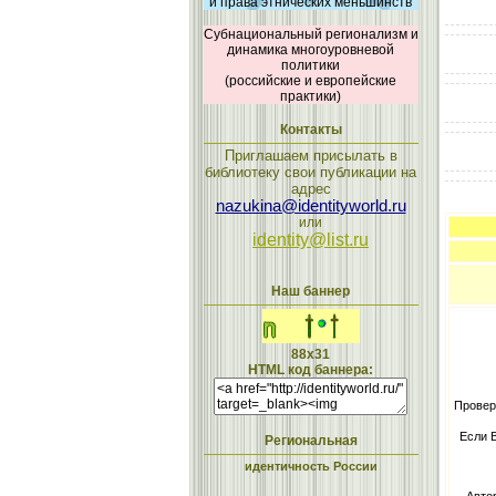
и права этнических меньшинств
Субнациональный регионализм и
динамика многоуровневой
политики
(российские и европейские
практики)
Контакты
Приглашаем присылать в
библиотеку свои публикации на
адрес
nazukina@identityworld.ru
или
identity@list.ru
Наш баннер
88x31
HTML код баннера:
Провер
Если 
Региональная
идентичность России