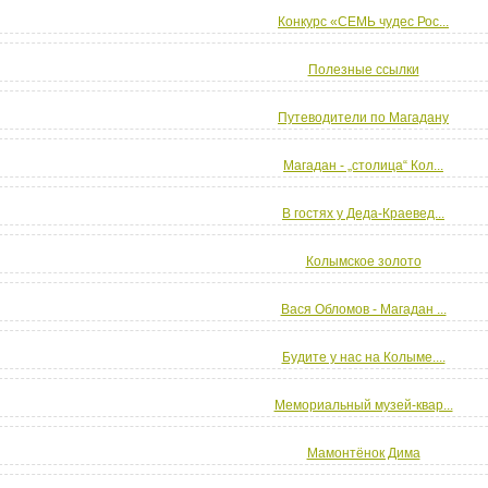
Конкурс «СЕМЬ чудес Рос...
Полезные ссылки
Путеводители по Магадану
Магадан - „столица“ Кол...
В гостях у Деда-Краевед...
Колымское золото
Вася Обломов - Магадан ...
Будите у нас на Колыме....
Мемориальный музей-квар...
Мамонтёнок Дима