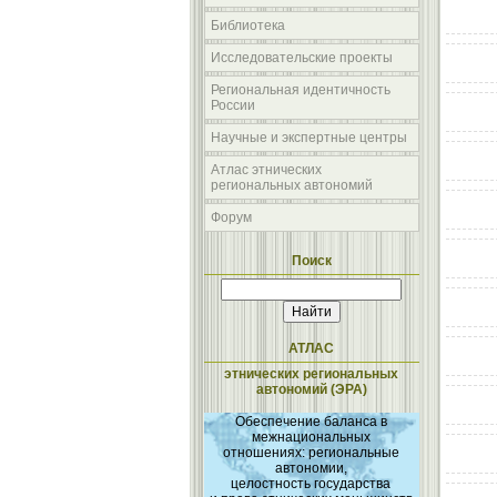
Библиотека
Исследовательские проекты
Региональная идентичность
России
Научные и экспертные центры
Атлас этнических
региональных автономий
Форум
Поиск
АТЛАС
этнических региональных
автономий (ЭРА)
Обеспечение баланса в
межнациональных
отношениях: региональные
автономии,
целостность государства