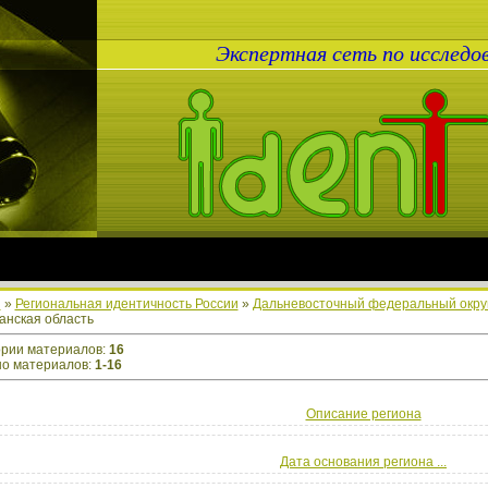
Экспертная сеть по исслед
я
»
Региональная идентичность России
»
Дальневосточный федеральный окру
анская область
ории материалов
:
16
но материалов
:
1-16
Описание региона
Дата основания региона ...