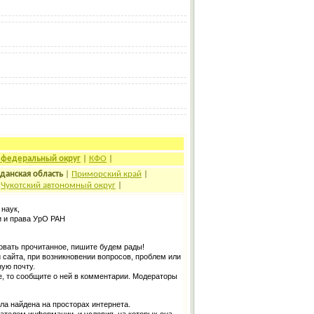
 федеральный округ
|
КФО
|
данская область
|
Приморский край
|
|
Чукотский автономный округ
|
 наук,
 и права УрО РАН
овать прочитанное, пишите будем рады!
айта, при возникновении вопросов, проблем или
ую почту.
, то сообщите о ней в комментарии. Модераторы
а найдена на просторах интернета.