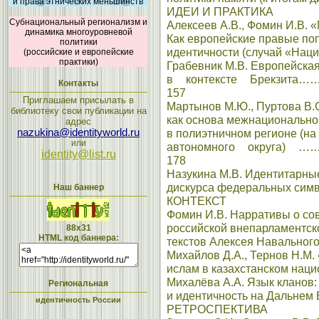
и права этнических меньшинств
ИДЕИ И ПРАКТИКА
Субнациональный регионализм и
Алексеев А.В., Фомин И.В. 
динамика многоуровневой
Как европейские правые по
политики
идентичности (случай «Нац
(российские и европейские
практики)
Грабевник М.В. Европейска
в контексте Брек
Контакты
157
Приглашаем присылать в
Мартынов М.Ю., Пуртова В.
библиотеку свои публикации на
как основа межнационально
адрес
nazukina@identityworld.ru
в полиэтничном регионе (н
или
автономного окру
identity@list.ru
178
Назукина М.В. Идентитарны
дискурса федеральных си
Наш баннер
КОНТЕКСТ
Фомин И.В. Нарративы о со
российской внепарламентск
88x31
HTML код баннера:
текстов Алексея Нав
Михайлов Д.А., Тернов Н.М.
ислам в казахстанском на
Михалёва А.А. Язык кланов
Региональная
и идентичность на Дальн
идентичность России
РЕТРОСПЕКТИВА