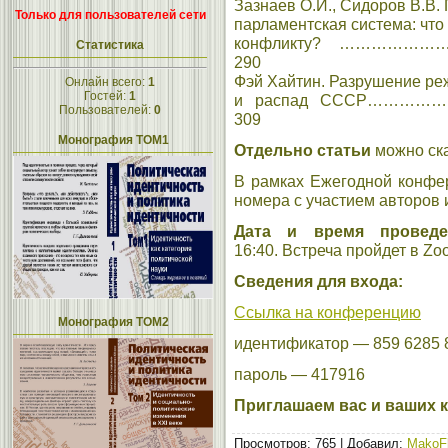
Зазнаев О.И., Сидоров В.В.
Только для пользователей сети
парламентская система: что
конфликту? …………
Статистика
290
Фэй Хайтин. Разрушение ре
Онлайн всего:
1
Гостей:
1
и распад СССР……
Пользователей:
0
309
Монография ТОМ1
Отдельно статьи
можно ск
В рамках Ежегодной конфе
номера с участием авторов 
Дата и время проведе
16:40. Встреча пройдет в Zo
Сведения для входа:
Ссылка на конференцию
Монография ТОМ2
идентификатор — 859 6285 
пароль — 417916
Приглашаем вас и ваших к
Просмотров
: 765 |
Добавил
:
MakoF