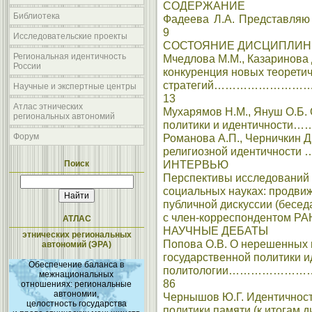
СОДЕРЖАНИЕ
Библиотека
Фадеева Л.А. Предс
9
Исследовательские проекты
СОСТОЯНИЕ ДИСЦИПЛИ
Региональная идентичность
Мчедлова М.М., Казаринова 
России
конкуренция новых теоретич
стратегий………………
Научные и экспертные центры
13
Атлас этнических
Мухарямов Н.М., Януш О.Б. 
региональных автономий
политики и идентич
Форум
Романова А.П., Черничкин 
религиозной иденти
ИНТЕРВЬЮ
Поиск
Перспективы исследований 
социальных науках: продви
публичной дискуссии (бесед
с член-корреспондентом 
АТЛАС
НАУЧНЫЕ ДЕБАТЫ
этнических региональных
Попова О.В. О нерешенных 
автономий (ЭРА)
государственной политики и
Обеспечение баланса в
политологии…………
межнациональных
86
отношениях: региональные
автономии,
Чернышов Ю.Г. Идентичнос
целостность государства
политики памяти (к ито