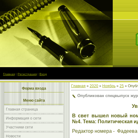
Главная
|
Регистрация
|
Вход
Главная
»
2020
»
Ноябрь
»
25
» Опубл
Форма входа
Опубликован спецвыпуск жур
Меню сайта
Ув
Главная страница
В свет вышел
новый ном
Информация о сети
№4. Тема: Политическая и
Участники сети
Редактор номера - Фадеева
Новости