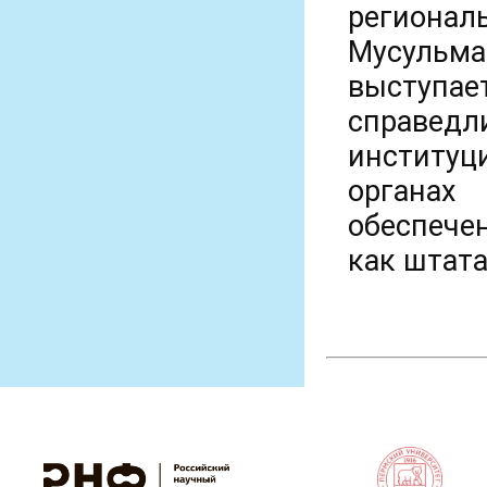
регион
Мусульма
выступа
справ
институц
органах 
обеспече
как штата