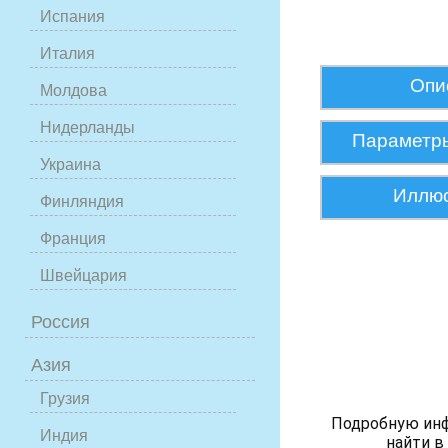
Испания
Италия
Опи
Молдова
Нидерланды
Параметр
Украина
Иллю
Финляндия
Франция
Швейцария
Россия
Азия
Грузия
Подробную ин
Индия
найти в