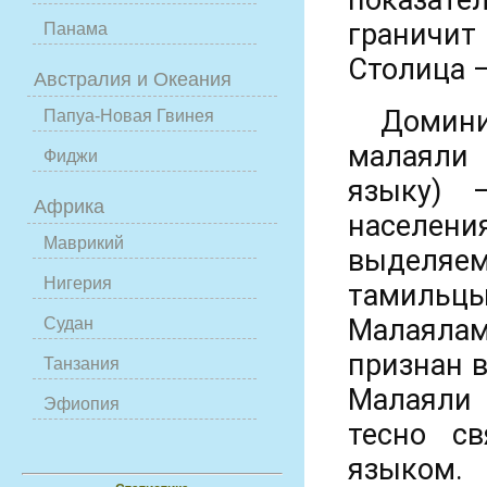
показател
граничит
Панама
Столица –
Австралия и Океания
Домини
Папуа-Новая Гвинея
малаяли
Фиджи
языку) 
Африка
населени
Маврикий
выделяем
Нигерия
тамиль
Малаяла
Судан
признан в
Танзания
Малаяли 
Эфиопия
тесно с
языком.