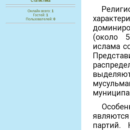
Статистика
Религи
Онлайн всего:
1
Гостей:
1
харак
Пользователей:
0
доминир
(около 5
ислама с
Представ
распред
выделяют
мусульм
муниципа
Особен
являются
партий. 