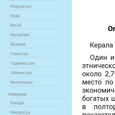
Индонезия
Ирак
Китай
О
Малайзия
Керала 
Мьянма
Пакистан
Один и
Таджикистан
этническ
около 2,
Узбекистан
место по
Филиппины
экономич
Америка
богатых 
Канада
в полто
Никарагуа