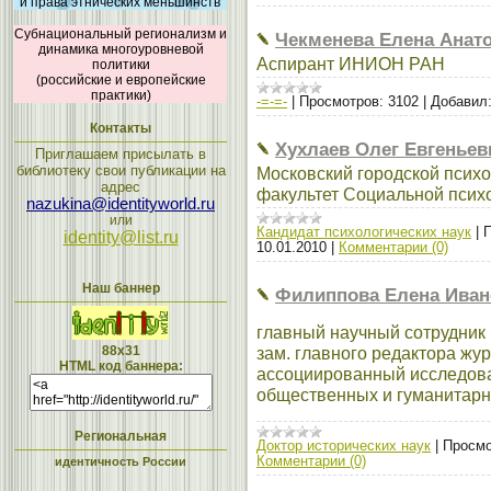
и права этнических меньшинств
Субнациональный регионализм и
Чекменева Елена Анат
динамика многоуровневой
Аспирант ИНИОН РАН
политики
(российские и европейские
практики)
-=-=-
|
Просмотров:
3102
|
Добавил
Контакты
Хухлаев Олег Евгеньев
Приглашаем присылать в
библиотеку свои публикации на
Московский городской психо
адрес
факультет Социальной псих
nazukina@identityworld.ru
или
Кандидат психологических наук
|
П
identity@list.ru
10.01.2010
|
Комментарии (0)
Наш баннер
Филиппова Елена Иван
главный научный сотрудник 
88x31
зам. главного редактора жу
HTML код баннера:
ассоциированный исследова
общественных и гуманитарн
Региональная
Доктор исторических наук
|
Просмо
Комментарии (0)
идентичность России