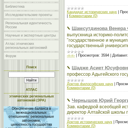
Библиотека
Кандидат исторических наук
|
Прос
Исследовательские проекты
|
Комментарии (0)
Региональная идентичность
России
Шамсутдинова Венера 
выпускница историко-полито
Научные и экспертные центры
"государственное и муници
Атлас этнических
государственный университ
региональных автономий
-=-=-
|
Просмотров:
3594
|
Добавил
Форум
Шадже Асиет Юсуфовн
Поиск
профессор Адыгейского гос
Доктор философских наук
|
Просм
Комментарии (0)
АТЛАС
этнических региональных
Чернышов Юрий Георг
автономий (ЭРА)
Зав. кафедрой всеобщей ис
Обеспечение баланса в
директор Алтайской школы 
межнациональных
отношениях: региональные
автономии,
Доктор исторических наук
|
Просмо
целостность государства
Комментарии (0)