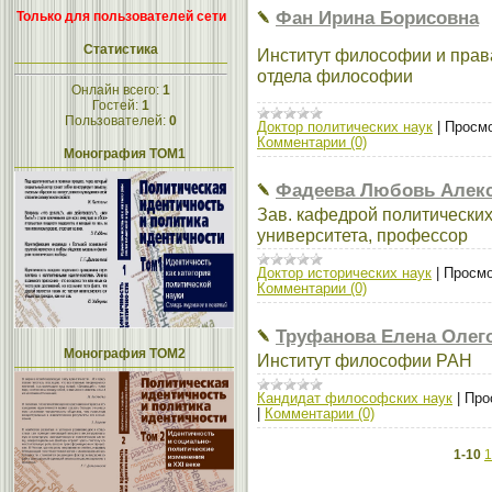
Фан Ирина Борисовна
Только для пользователей сети
Статистика
Институт философии и прав
отдела философии
Онлайн всего:
1
Гостей:
1
Пользователей:
0
Доктор политических наук
|
Просмо
Комментарии (0)
Монография ТОМ1
Фадеева Любовь Алек
Зав. кафедрой политических
университета, профессор
Доктор исторических наук
|
Просмо
Комментарии (0)
Труфанова Елена Олег
Монография ТОМ2
Институт философии РАН
Кандидат философских наук
|
Про
|
Комментарии (0)
1-10
1