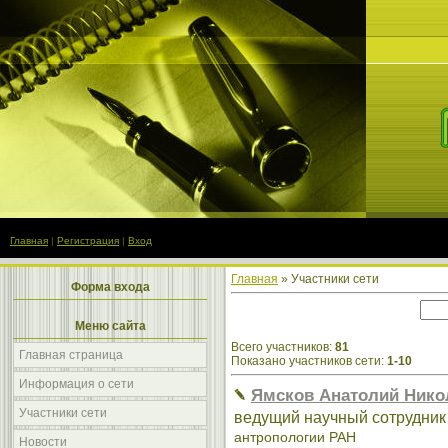
Главная
|
Регистрация
|
Вход
Главная
»
Участники сети
Форма входа
Меню сайта
Всего участников
:
81
Главная страница
Показано участников сети
:
1-10
Информация о сети
Ямсков Анатолий Нико
Участники сети
ведущий научный сотрудник
антропологии РАН
Новости