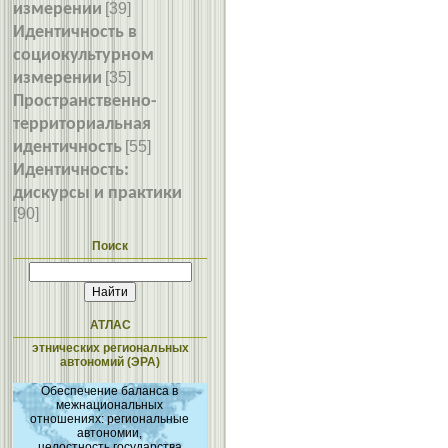
измерении
[39]
Идентичность в
социокультурном
измерении
[35]
Пространственно-
территориальная
идентичность
[55]
Идентичность:
дискурсы и практики
[90]
Поиск
АТЛАС
этнических региональных
автономий (ЭРА)
Обеспечение баланса в
межнациональных
отношениях: региональные
автономии,
целостность государства