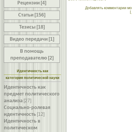
Рецензии
[4]
Добавлять комментарии мог
[
Статьи
[156]
Тезисы
[18]
Видео передачи
[1]
В помощь
преподавателю
[2]
Идентичность как
категория политической науки
Идентичность как
предмет политического
анализа
[27]
Социально-ролевая
идентичность
[12]
Идентичность в
политическом