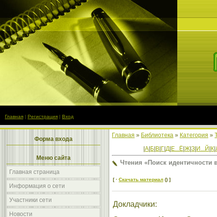
Главная
|
Регистрация
|
Вход
Главная
»
Библиотека
»
Категория
»
Форма входа
|
А
|
Б
|
В
|
Г
|
Д
|
Е...Ё
|
Ж
|
З
|
И...Й
|
К
|
Меню сайта
Чтения «Поиск идентичности 
Главная страница
[ ·
Скачать материал
() ]
Информация о сети
Участники сети
Докладчики:
Новости