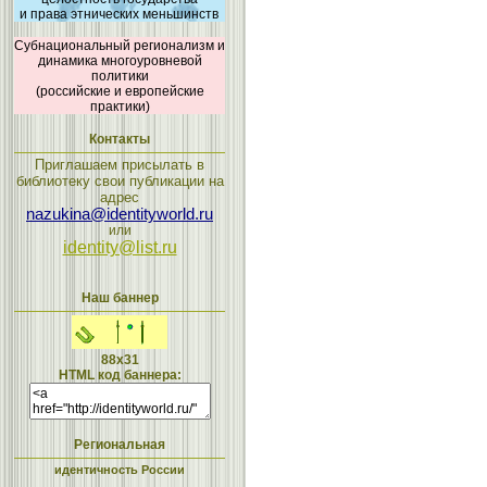
и права этнических меньшинств
Субнациональный регионализм и
динамика многоуровневой
политики
(российские и европейские
практики)
Контакты
Приглашаем присылать в
библиотеку свои публикации на
адрес
nazukina@identityworld.ru
или
identity@list.ru
Наш баннер
88x31
HTML код баннера:
Региональная
идентичность России