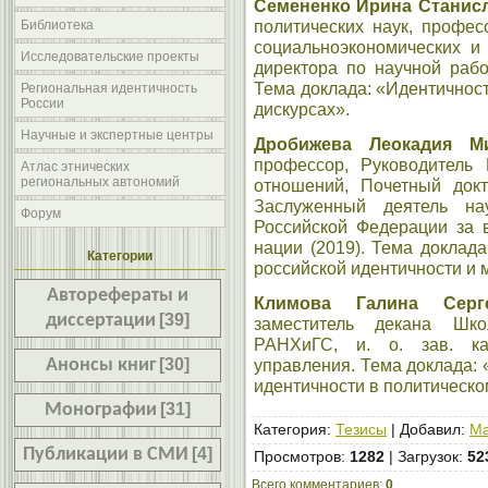
Семененко Ирина Станис
политических наук, профес
Библиотека
социальноэкономических и 
Исследовательские проекты
директора по научной раб
Тема доклада: «Идентичнос
Региональная идентичность
России
дискурсах».
Научные и экспертные центры
Дробижева Леокадия М
профессор, Руководитель
Атлас этнических
региональных автономий
отношений, Почетный док
Заслуженный деятель на
Форум
Российской Федерации за 
нации (2019). Тема доклад
Категории
российской идентичности и
Авторефераты и
Климова Галина Серг
диссертации
[39]
заместитель декана Шк
РАНХиГС, и. о. зав. ка
Анонсы книг
[30]
управления. Тема доклада: 
идентичности в политическо
Монографии
[31]
Категория
:
Тезисы
|
Добавил
:
Ma
Публикации в СМИ
[4]
Просмотров
:
1282
|
Загрузок
:
52
Всего комментариев
:
0