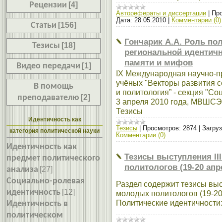
Рецензии
[4]
Авторефераты и диссертации
|
Про
Дата:
28.05.2010
|
Комментарии (0)
Статьи
[156]
Гончарик А.А. Роль по
Тезисы
[18]
региональной идентичн
памяти и мифов
Видео передачи
[1]
IX Международная научно-п
учёных "Векторы развития с
В помощь
и политология” - секция "Со
преподавателю
[2]
3 апреля 2010 года, МВШСЭН
Тезисы
Идентичность как
Тезисы
|
Просмотров:
2874
|
Загруз
категория политической науки
Комментарии (0)
Идентичность как
Тезисы выступления I
предмет политического
политологов (19-20 апре
анализа
[27]
Социально-ролевая
Раздел содержит тезисы выс
идентичность
[12]
молодых политологов (19-20 
Политические идентичности
Идентичность в
политическом