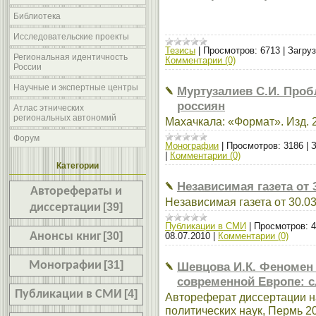
Библиотека
Исследовательские проекты
Тезисы
|
Просмотров:
6713
|
Загруз
Региональная идентичность
Комментарии (0)
России
Научные и экспертные центры
Муртузалиев С.И. Проб
россиян
Атлас этнических
региональных автономий
Махачкала: «Формат». Изд. 2-
Форум
Монографии
|
Просмотров:
3186
|
З
|
Комментарии (0)
Категории
Независимая газета от 
Авторефераты и
Независимая газета от 30.0
диссертации
[39]
Публикации в СМИ
|
Просмотров:
4
Анонсы книг
[30]
08.07.2010
|
Комментарии (0)
Монографии
[31]
Шевцова И.К. Феномен
современной Европе: 
Публикации в СМИ
[4]
Автореферат диссертации н
политических наук, Пермь 2