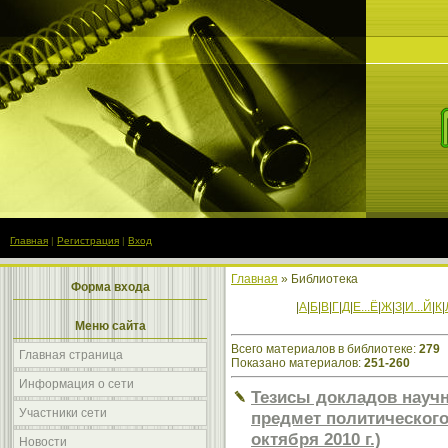
Главная
|
Регистрация
|
Вход
Главная
»
Библиотека
Форма входа
|
А
|
Б
|
В
|
Г
|
Д
|
Е...Ё
|
Ж
|
З
|
И...Й
|
К
|
Меню сайта
Всего материалов в библиотеке
:
279
Главная страница
Показано материалов
:
251-260
Информация о сети
Тезисы докладов научн
Участники сети
предмет политического
октября 2010 г.)
Новости