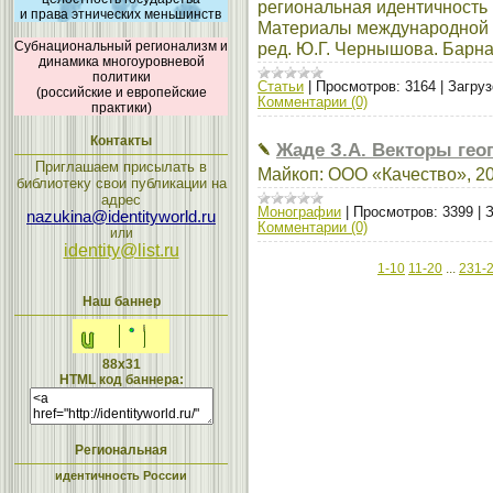
региональная идентичность
и права этнических меньшинств
Материалы международной н
Субнациональный регионализм и
ред. Ю.Г. Чернышова. Барнау
динамика многоуровневой
политики
Статьи
|
Просмотров:
3164
|
Загруз
(российские и европейские
Комментарии (0)
практики)
Контакты
Жаде З.А. Векторы гео
Приглашаем присылать в
Майкоп: ООО «Качество», 200
библиотеку свои публикации на
адрес
Монографии
|
Просмотров:
3399
|
З
nazukina@identityworld.ru
Комментарии (0)
или
identity@list.ru
1-10
11-20
...
231-
Наш баннер
88x31
HTML код баннера:
Региональная
идентичность России