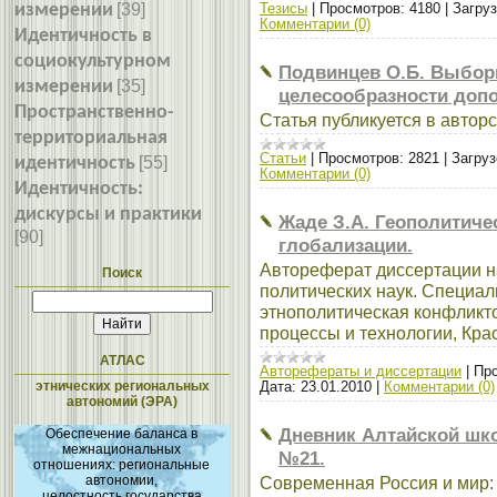
измерении
[39]
Тезисы
|
Просмотров:
4180
|
Загруз
Комментарии (0)
Идентичность в
социокультурном
Подвинцев О.Б. Выбор
измерении
[35]
целесообразности доп
Пространственно-
Статья публикуется в автор
территориальная
Статьи
|
Просмотров:
2821
|
Загруз
идентичность
[55]
Комментарии (0)
Идентичность:
дискурсы и практики
Жаде З.А. Геополитиче
[90]
глобализации.
Автореферат диссертации н
Поиск
политических наук. Специал
этнополитическая конфликт
процессы и технологии, Кра
АТЛАС
Авторефераты и диссертации
|
Про
этнических региональных
Дата:
23.01.2010
|
Комментарии (0)
автономий (ЭРА)
Дневник Алтайской шк
Обеспечение баланса в
межнациональных
№21.
отношениях: региональные
автономии,
Современная Россия и мир:
целостность государства